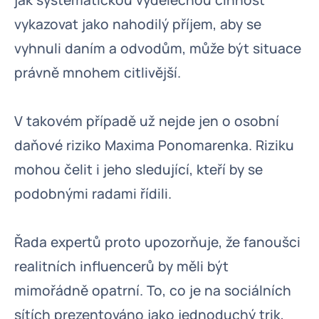
jak systematickou výdělečnou činnost
vykazovat jako nahodilý příjem, aby se
vyhnuli daním a odvodům, může být situace
právně mnohem citlivější.
V takovém případě už nejde jen o osobní
daňové riziko Maxima Ponomarenka. Riziku
mohou čelit i jeho sledující, kteří by se
podobnými radami řídili.
Řada expertů proto upozorňuje, že fanoušci
realitních influencerů by měli být
mimořádně opatrní. To, co je na sociálních
sítích prezentováno jako jednoduchý trik,