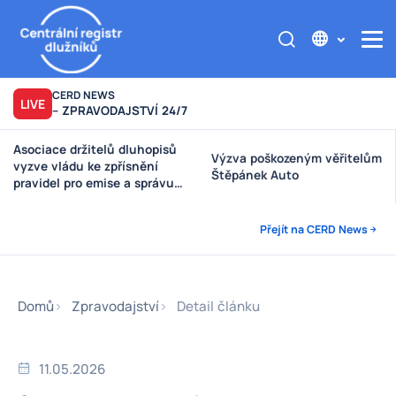
CERD NEWS
LIVE
– ZPRAVODAJSTVÍ 24/7
Asociace držitelů dluhopisů
Výzva poškozeným věřitelům
vyzve vládu ke zpřísnění
Štěpánek Auto
pravidel pro emise a správu
peněz investorů
Přejít na CERD News
Domů
Zpravodajství
Detail článku
11.05.2026