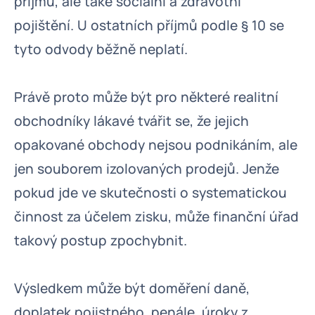
příjmů, ale také sociální a zdravotní
pojištění. U ostatních příjmů podle § 10 se
tyto odvody běžně neplatí.
Právě proto může být pro některé realitní
obchodníky lákavé tvářit se, že jejich
opakované obchody nejsou podnikáním, ale
jen souborem izolovaných prodejů. Jenže
pokud jde ve skutečnosti o systematickou
činnost za účelem zisku, může finanční úřad
takový postup zpochybnit.
Výsledkem může být doměření daně,
doplatek pojistného, penále, úroky z