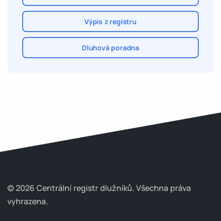
Výpis z registru
Dluhová poradna
© 2026 Centrální registr dlužníků.
Všechna práva
vyhrazena.