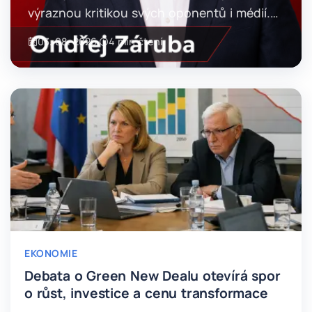
výraznou kritikou svých oponentů i médií.
Článek se zaměřuje na jeho veřejné
03. 08. 2026
·
4 min čtení
vystupování, způsob argumentace a na to,
jak si tímto stylem buduje vlastní medi…
EKONOMIE
Debata o Green New Dealu otevírá spor
o růst, investice a cenu transformace