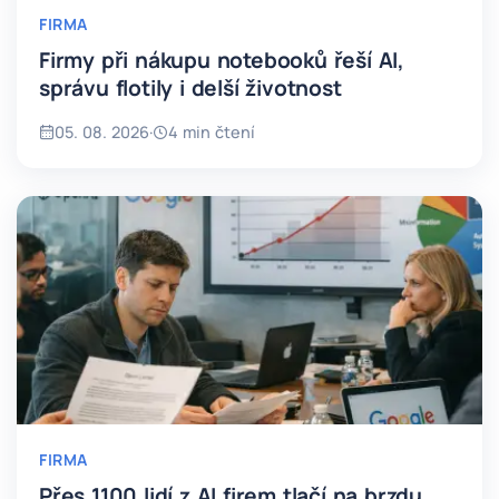
FIRMA
Firmy při nákupu notebooků řeší AI,
správu flotily i delší životnost
05. 08. 2026
·
4 min čtení
FIRMA
Přes 1100 lidí z AI firem tlačí na brzdu