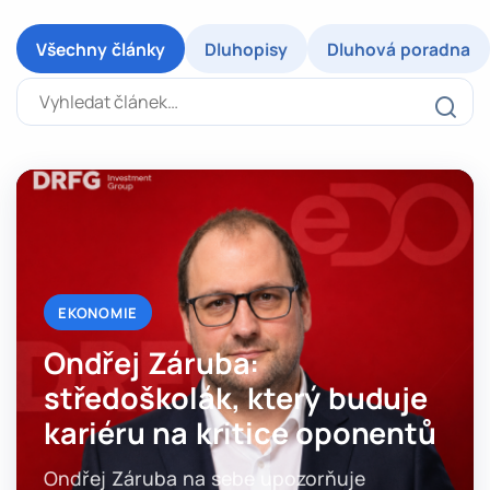
Všechny články
Dluhopisy
Dluhová poradna
Vyhledat článek
EKONOMIE
Ondřej Záruba:
středoškolák, který buduje
kariéru na kritice oponentů
Ondřej Záruba na sebe upozorňuje