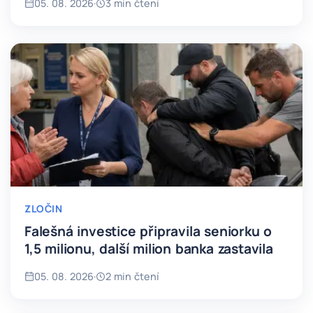
05. 08. 2026
·
3 min čtení
ZLOČIN
Falešná investice připravila seniorku o
1,5 milionu, další milion banka zastavila
05. 08. 2026
·
2 min čtení