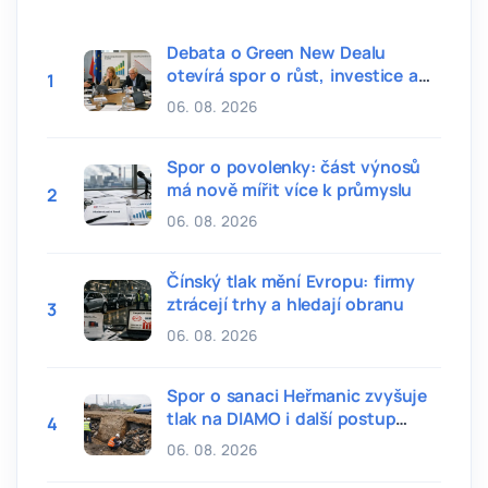
Debata o Green New Dealu
otevírá spor o růst, investice a
1
cenu transformace
06. 08. 2026
Spor o povolenky: část výnosů
má nově mířit více k průmyslu
2
06. 08. 2026
Čínský tlak mění Evropu: firmy
ztrácejí trhy a hledají obranu
3
06. 08. 2026
Spor o sanaci Heřmanic zvyšuje
tlak na DIAMO i další postup
4
státu
06. 08. 2026