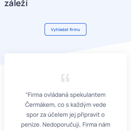
záleží
Vyhledat firmu
“Firma ovládaná spekulantem
“Ne
Čermákem, co s každým vede
spor za účelem jej připravit o
peníze. Nedoporučuji, Firma nám
O