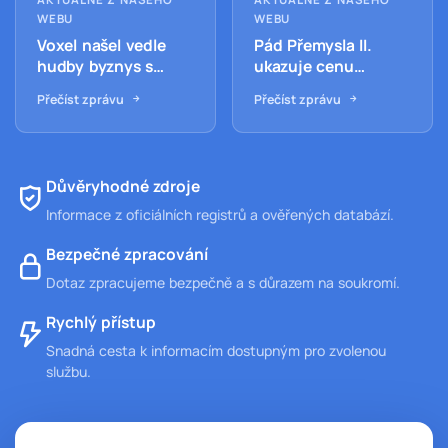
WEBU
WEBU
Voxel našel vedle
Pád Přemysla II.
hudby byznys s
ukazuje cenu
vůněmi, vznikl z
špatného řízení moci
Přečíst zprávu
Přečíst zprávu
pandemické pauzy
a ztráty spojenců
Důvěryhodné zdroje
Informace z oficiálních registrů a ověřených databází.
Bezpečné zpracování
Dotaz zpracujeme bezpečně a s důrazem na soukromí.
Rychlý přístup
Snadná cesta k informacím dostupným pro zvolenou
službu.