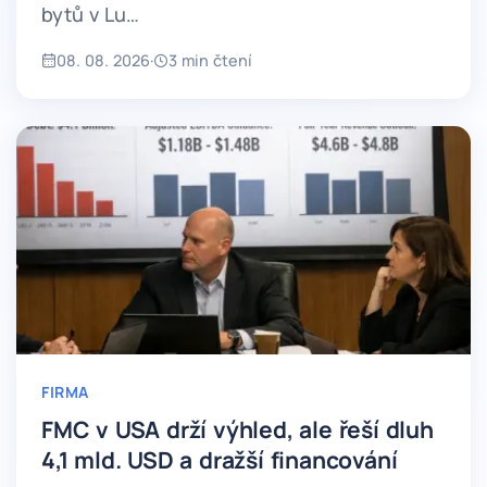
bytů v Lu…
08. 08. 2026
·
3 min čtení
FIRMA
FMC v USA drží výhled, ale řeší dluh
4,1 mld. USD a dražší financování