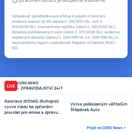
Vyhledávač zprostředkovává přístup k údajům z Centrální
evidence exekucí (§ 125 zákona č. 120/2001 Sb., vyhl. č.
329/2008 Sb.), Insolvenčního rejstříku (zákon č. 182/2006 Sb.),
databáze pohřešovaných osob (zákon č. 273/2008 Sb.), evidence
neplatných dokladů (zákony č. 329/1999 Sb. a č. 328/1999 Sb.) a
mezinárodního registru zadluženosti Register of Debtors (ROD |
RD).
CERD NEWS
LIVE
– ZPRAVODAJSTVÍ 24/7
Asociace držitelů dluhopisů
Výzva poškozeným věřitelům
vyzve vládu ke zpřísnění
Štěpánek Auto
pravidel pro emise a správu
peněz investorů
Přejít na CERD News