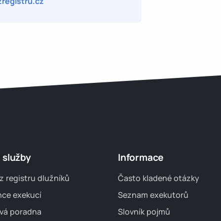
registru.cz
 služby
Informace
z registru dlužníků
Často kladené otázky
nce exekucí
Seznam exekutorů
vá poradna
Slovník pojmů