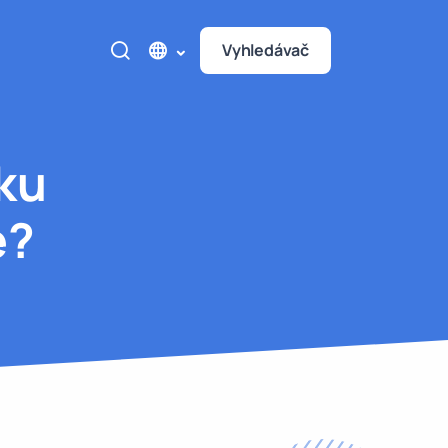
Vyhledávač
íku
e?