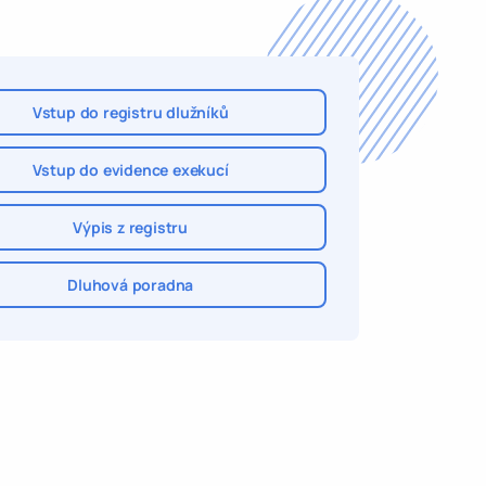
Vstup do registru dlužníků
Vstup do evidence exekucí
Výpis z registru
Dluhová poradna