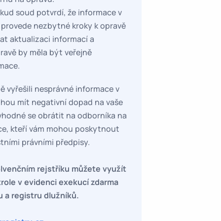
kud soud potvrdí, že informace v
, provede nezbytné kroky k opravě
t aktualizaci informací a
ravě by měla být veřejně
rmace.
ně vyřešili nesprávné informace v
mohou mít negativní dopad na vaše
e vhodné se obrátit na odborníka na
ce, kteří vám mohou poskytnout
tními právními předpisy.
lvenčním rejstříku můžete využít
ntrole v evidenci exekucí zdarma
u a registru dlužníků.