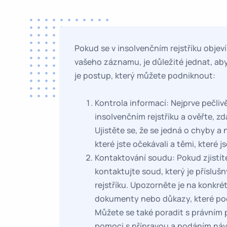
Pokud se v insolvenčním rejstříku objev
vašeho záznamu, je důležité jednat, aby
je postup, který můžete podniknout:
Kontrola informací: Nejprve pečliv
insolvenčním rejstříku a ověřte, z
Ujistěte se, že se jedná o chyby a
které jste očekávali a těmi, které j
Kontaktování soudu: Pokud zjistít
kontaktujte soud, který je přísluš
rejstříku. Upozorněte je na konkré
dokumenty nebo důkazy, které pod
Můžete se také poradit s právním
pomoci s přípravou a podáním náv