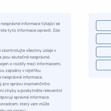
í nesprávné informace týkající se
ste tyto informace opravili. Zde
ě zkontrolujte všechny údaje v
da jsou skutečně nesprávné.
 nejen o rozdíly mezi informacemi,
sou zapsány v rejstříku.
e nesprávné informace,
ný pro správu insolvenčního
tní chyby a poskytněte relevantní
porují správné informace.
 poradcem, který vám může
rhu na opravu.