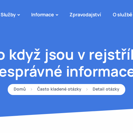
Služby
Informace
Zpravodajství
O službě
 když jsou v rejstř
esprávné informac
Domů
Často kladené otázky
Detail otázky