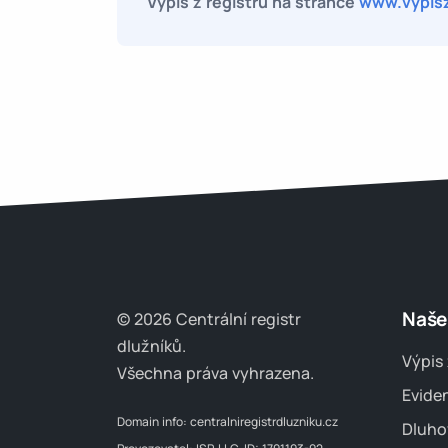
Výpis z registrů na stránce
www.vypisz
Naše
© 2026 Centrální registr
dlužníků.
Výpis 
Všechna práva vyhrazena.
Evide
Domain info:
centralniregistrdluzniku.cz
Dluho