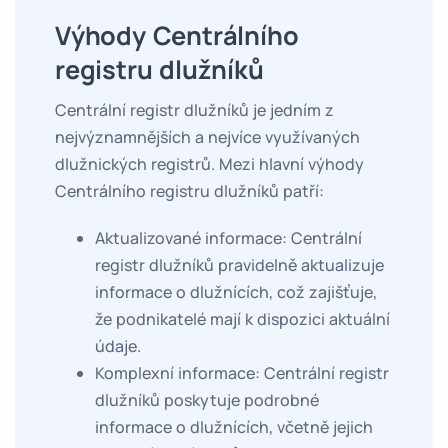
Výhody Centrálního
registru dlužníků
Centrální registr dlužníků je jedním z
nejvýznamnějších a nejvíce využívaných
dlužnických registrů. Mezi hlavní výhody
Centrálního registru dlužníků patří:
Aktualizované informace: Centrální
registr dlužníků pravidelně aktualizuje
informace o dlužnících, což zajišťuje,
že podnikatelé mají k dispozici aktuální
údaje.
Komplexní informace: Centrální registr
dlužníků poskytuje podrobné
informace o dlužnících, včetně jejich