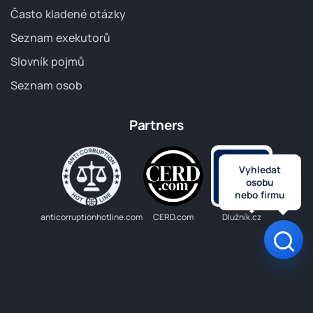
Často kladené otázky
Seznam exekutorů
Slovník pojmů
Seznam osob
Partners
Vyhledat
osobu
nebo firmu
anticorruptionhotline.com
CERD.com
Dlužník.cz
Otev