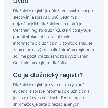
Úvod
Dlužnický registr je důležitým nástrojem pro
sledování a správu dluhů. Jedním z
nejznámějších dlužnických registrů je
Centrální registr dlužníků, který poskytuje
podnikatelům přístup k aktuálním
informacím o dlužnících. V tomto článku se
zaměříme na význam dlužnického registru a
sdílíme pozitivní zkušenosti s využíváním
Centrálního registru dlužníků.
Co je dlužnický registr?
Dlužnický registr je systém, který slouží k
evidenci a správě informací o dlužnících a
jejich dlužných částkách. Tento registr
shromažďuje data o nezaplacených