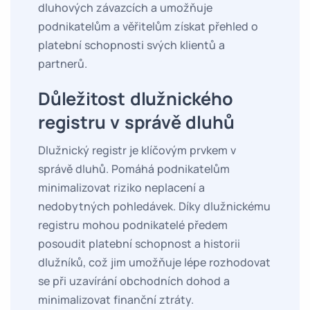
dluhových závazcích a umožňuje
podnikatelům a věřitelům získat přehled o
platební schopnosti svých klientů a
partnerů.
Důležitost dlužnického
registru v správě dluhů
Dlužnický registr je klíčovým prvkem v
správě dluhů. Pomáhá podnikatelům
minimalizovat riziko neplacení a
nedobytných pohledávek. Díky dlužnickému
registru mohou podnikatelé předem
posoudit platební schopnost a historii
dlužníků, což jim umožňuje lépe rozhodovat
se při uzavírání obchodních dohod a
minimalizovat finanční ztráty.