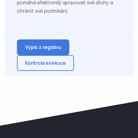
pomáhá efektivněji spravovat své dluhy a
chránit své podnikání.
Výpis z registru
Kontrola exekuce