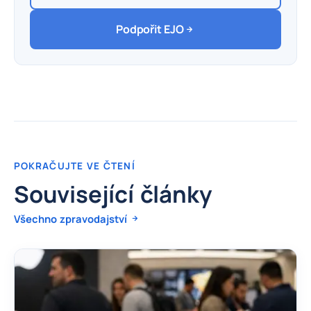
Podpořit EJO
POKRAČUJTE VE ČTENÍ
Související články
Všechno zpravodajství