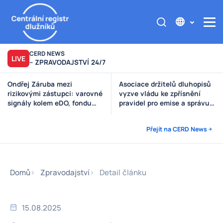
CERD NEWS
LIVE
– ZPRAVODAJSTVÍ 24/7
Ondřej Záruba mezi
Asociace držitelů dluhopisů
rizikovými zástupci: varovné
vyzve vládu ke zpřísnění
signály kolem eDO, fondu
pravidel pro emise a správu
Future X, DRFG a Finsideru
peněz investorů
Přejít na CERD News
Domů
Zpravodajství
Detail článku
15.08.2025