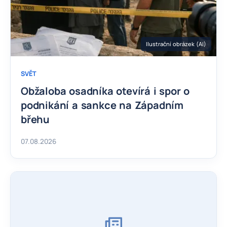
Ilustrační obrázek (AI)
SVĚT
Obžaloba osadníka otevírá i spor o
podnikání a sankce na Západním
břehu
07.08.2026