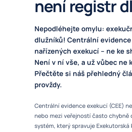
není registr d
Nepodléhejte omylu: exekuční
dlužníků! Centrální evidence
nařízených exekucí – ne ke 
Není v ní vše, a už vůbec ne 
Přečtěte si náš přehledný čl
provždy.
Centrální evidence exekucí (CEE) nen
nebo mezi veřejností často chybně 
systém, který spravuje Exekutorská 