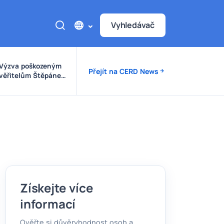
Vyhledávač
Výzva poškozeným
Přejít na CERD News
věřitelům Štěpánek
Auto
Získejte více
informací
Ověřte si důvěryhodnost osob a