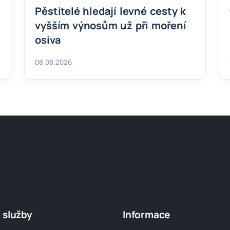
Pěstitelé hledají levné cesty k
vyšším výnosům už při moření
osiva
08.08.2026
 služby
Informace