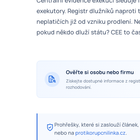
Centrální evidence exekucí sleduje
exekutory. Registr dlužníků naprot
neplatičích již od vzniku prodlení. 
pokud někdo dluží státu? CEE to ča
Ověřte si osobu nebo firmu
Získejte dostupné informace z regist
rozhodování.
Prohřešky, které si zaslouží článek
nebo na
protikorupcnilinka.cz
.