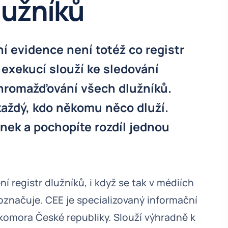
lužníků
 evidence není totéž co registr
 exekucí slouží ke sledování
shromažďování všech dlužníků.
každý, kdo někomu něco dluží.
ánek a pochopíte rozdíl jednou
í registr dlužníků, i když se tak v médiích
označuje. CEE je specializovaný informační
komora České republiky. Slouží výhradně k