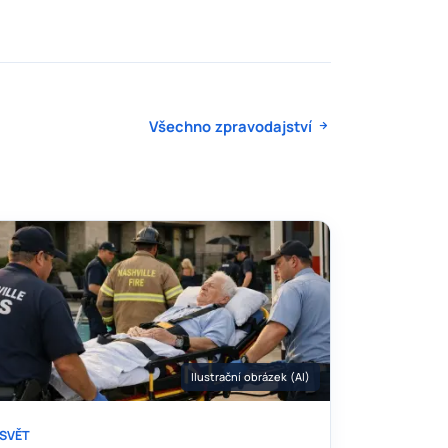
Všechno zpravodajství
Ilustrační obrázek (AI)
SVĚT