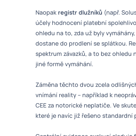
Naopak
registr dlužníků
(např. Solus
účely hodnocení platební spolehliv
ohledu na to, zda už byly vymáhány,
dostane do prodlení se splátkou. Reg
spektrum závazků, a to bez ohledu n
jiné formě vymáhání.
Záměna těchto dvou zcela odlišnýc
vnímání reality – například k neop
CEE za notorické neplatiče. Ve skut
které je navíc již řešeno standardní 