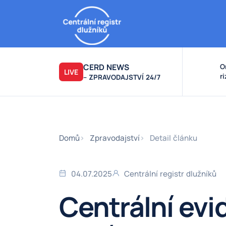
CERD NEWS
O
LIVE
r
– ZPRAVODAJSTVÍ 24/7
v
k
F
F
Domů
Zpravodajství
Detail článku
04.07.2025
Centrální registr dlužníků
Centrální evi