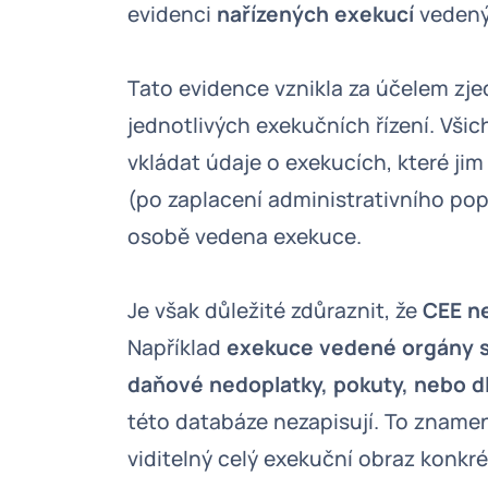
evidenci
nařízených exekucí
vedený
Tato evidence vznikla za účelem zj
jednotlivých exekučních řízení. Všic
vkládat údaje o exekucích, které jim
(po zaplacení administrativního pop
osobě vedena exekuce.
Je však důležité zdůraznit, že
CEE ne
Například
exekuce vedené orgány s
daňové nedoplatky, pokuty, nebo d
této databáze nezapisují. To znamen
viditelný celý exekuční obraz konkré