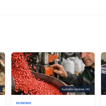
)
Ilustrační obrázek (AI)
EKONOMIE