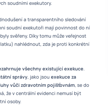
ch soudními exekutory.
ednodušení a transparentního sledování
hni soudní exekutoři mají povinnost do ní
 byly svěřeny. Díky tomu může veřejnost
latku) nahlédnout, zda je proti konkrétní
zahrnuje všechny existující exekuce
.
tátní správy
, jako jsou
exekuce za
luhy vůči zdravotním pojišťovnám
, se do
á, že v centrální evidenci nemusí být
tní osoby.