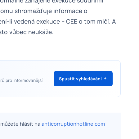
 formálně zahájené exekuce soudními
i tomu shromažďuje informace o
Není-li vedená exekuce – CEE o tom mlčí. A
sto vůbec neukáže.
Spustit vyhledávání
rů pro informovanější
, můžete hlásit na
anticorruptionhotline.com