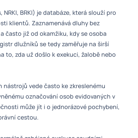
, NRKI, BRKI) je databáze, která slouží pro
osti klientů. Zaznamenává dluhy bez
 a často již od okamžiku, kdy se osoba
istr dlužníků se tedy zaměřuje na širší
a to, zda už došlo k exekuci, žalobě nebo
h nástrojů vede často ke zkreslenému
rávněnému označování osob evidovaných v
ečnosti může jít i o jednorázové pochybení,
právní cestou.