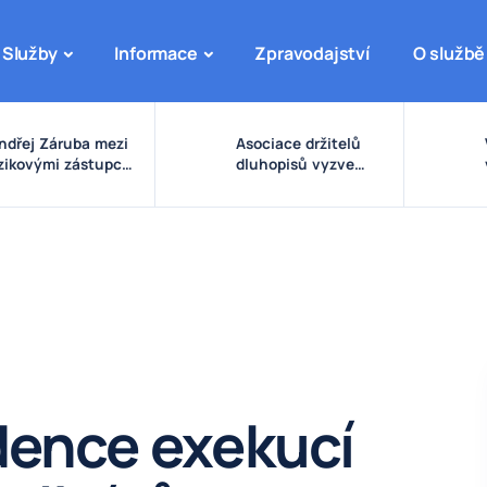
Služby
Informace
Zpravodajství
O službě
ndřej Záruba mezi
Asociace držitelů
izikovými zástupci:
dluhopisů vyzve
arovné signály
vládu ke zpřísnění
olem eDO, fondu
pravidel pro emise a
uture X, DRFG a
správu peněz
insideru
investorů
dence exekucí