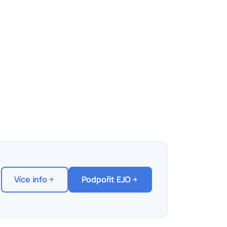
Více info
Podpořit EJO