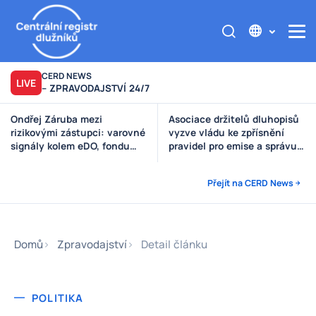
CERD NEWS
LIVE
– ZPRAVODAJSTVÍ 24/7
Asociace držitelů dluhopisů
Výzva poškozeným věřitelům
vyzve vládu ke zpřísnění
Štěpánek Auto
pravidel pro emise a správu
peněz investorů
Přejít na CERD News
Domů
Zpravodajství
Detail článku
POLITIKA