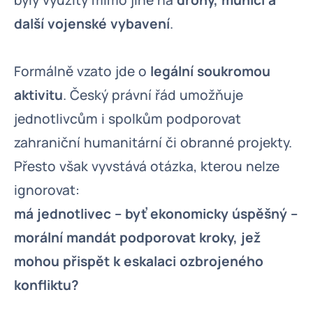
byly využity mimo jiné na
drony, munici a
další vojenské vybavení
.
Formálně vzato jde o
legální soukromou
aktivitu
. Český právní řád umožňuje
jednotlivcům i spolkům podporovat
zahraniční humanitární či obranné projekty.
Přesto však vyvstává otázka, kterou nelze
ignorovat:
má jednotlivec – byť ekonomicky úspěšný –
morální mandát podporovat kroky, jež
mohou přispět k eskalaci ozbrojeného
konfliktu?