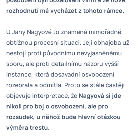
posouzení byli obžalovaní vinni a že nové
rozhodnutí má vycházet z tohoto rámce.
U Jany Nagyové to znamená mimořádně
obtížnou procesní situaci. Její obhajoba už
nestojí proti původnímu nevyjasněnému
sporu, ale proti detailnímu názoru vyšší
instance, která dosavadní osvobození
rozebrala a odmítla. Proto se stále častěji
objevuje interpretace, že
Nagyová si jde
nikoli pro boj o osvobození, ale pro
rozsudek, u něhož bude hlavní otázkou
výměra trestu.