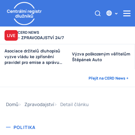
CERD NEWS
LIVE
– ZPRAVODAJSTVÍ 24/7
Asociace držitelů dluhopisů
Výzva poškozeným věřitelům
vyzve vládu ke zpřísnění
Štěpánek Auto
pravidel pro emise a správu
peněz investorů
Přejít na CERD News
Domů
Zpravodajství
Detail článku
POLITIKA