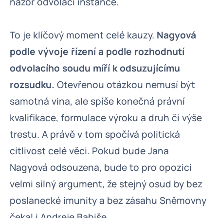
názor odvolací instance.
To je klíčový moment celé kauzy.
Nagyová
podle vývoje řízení a podle rozhodnutí
odvolacího soudu míří k odsuzujícímu
rozsudku.
Otevřenou otázkou nemusí být
samotná vina, ale spíše konečná právní
kvalifikace, formulace výroku a druh či výše
trestu. A právě v tom spočívá politická
citlivost celé věci. Pokud bude Jana
Nagyová odsouzena, bude to pro opozici
velmi silný argument, že stejný osud by bez
poslanecké imunity a bez zásahu Sněmovny
čekal i Andreje Babiše.