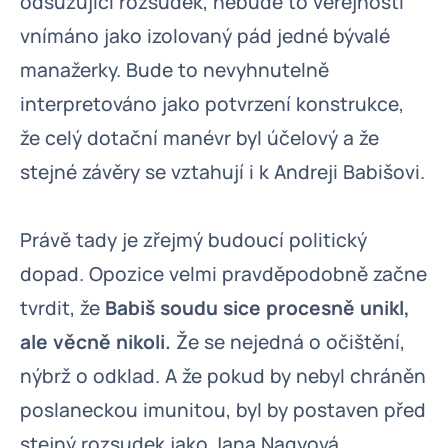
odsuzující rozsudek, nebude to veřejností
vnímáno jako izolovaný pád jedné bývalé
manažerky. Bude to nevyhnutelně
interpretováno jako potvrzení konstrukce,
že celý dotační manévr byl účelový a že
stejné závěry se vztahují i k Andreji Babišovi.
Právě tady je zřejmý budoucí politický
dopad. Opozice velmi pravděpodobně začne
tvrdit, že
Babiš soudu sice procesně unikl,
ale věcně nikoli.
Že se nejedná o očištění,
nýbrž o odklad. A že pokud by nebyl chráněn
poslaneckou imunitou, byl by postaven před
stejný rozsudek jako Jana Nagyová.