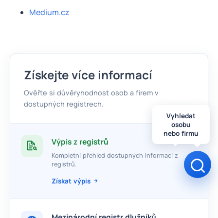
Medium.cz
Získejte více informací
Ověřte si důvěryhodnost osob a firem v
dostupných registrech.
Vyhledat
osobu
nebo firmu
Výpis z registrů
Kompletní přehled dostupných informací z
Otev
registrů.
Získat výpis
Mezinárodní registr dlužníků