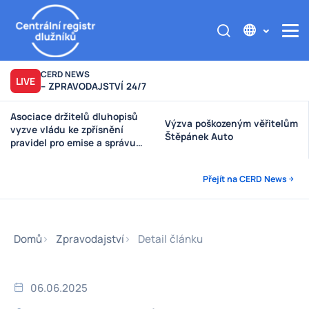
CERD NEWS
LIVE
– ZPRAVODAJSTVÍ 24/7
Asociace držitelů dluhopisů
Výzva poškozeným věřitelům
vyzve vládu ke zpřísnění
Štěpánek Auto
pravidel pro emise a správu
peněz investorů
Přejít na CERD News
Domů
Zpravodajství
Detail článku
06.06.2025