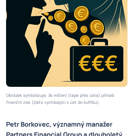
Obrázek symbolizuje, že mlčení (tape přes ústa) přináší
finanční zisk (zlato vycházející z úst do kufříku).
Petr Borkovec, významný manažer
Partners Financial Group a dlouholetý