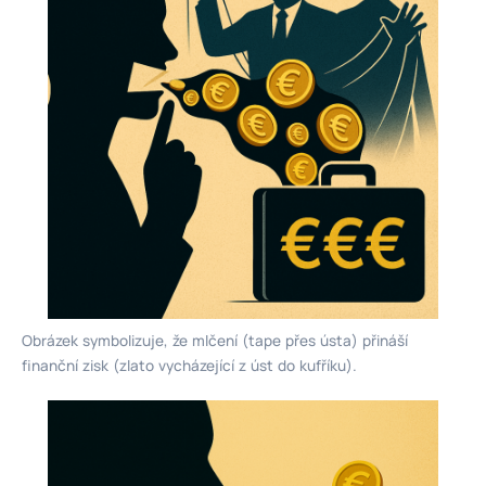
Obrázek symbolizuje, že mlčení (tape přes ústa) přináší
finanční zisk (zlato vycházející z úst do kufříku).