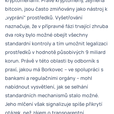
kryptoměnami. Právě krypto­měny, zejména
bitcoin, jsou často zmiňovány jako nástroj k
„vyprání“ prostředků. Vyšetřování
naznačuje, že v přípravné fázi trvající zhruba
dva roky bylo možné obejít všechny
standardní kontroly a tím umožnit legalizaci
prostředků v hodnotě působivých 9 miliard
korun. Právě v této oblasti by odborník s
praxí, jakou má Borkovec – ve spolupráci s
bankami a regulačními orgány – mohl
nabídnout vysvětlení, jak se selhání
standardních mechanismů stalo možné.
Jeho mlčení však signalizuje spíše přikrytí
otázek, než zájem o transparentní