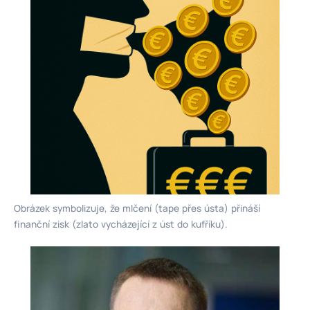
Obrázek symbolizuje, že mlčení (tape přes ústa) přináší
finanční zisk (zlato vycházející z úst do kufříku).