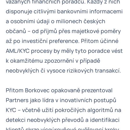
vázaných finančních poradců. Každý z nich
disponuje citlivými bankovními informacemi
a osobními údaji o milionech českých
občanů – od příjmů přes majetkové poměry
až po investiční preference. Přitom účinné
AML/KYC procesy by měly tyto poradce vést
k okamžitému zpozornění v případě
neobvyklých či vysoce rizikových transakcí.
Přitom Borkovec opakovaně prezentoval
Partners jako lídra v inovativních postupů
KYC – včetně užití pokročilých algoritmů na
detekci neobvyklých převodů a identifikaci
klientů skrze víceúrovňové ověřovací kroky.