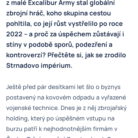
z malé Excalibur Army stal globální
zbrojní hráč, koho skupina cestou
pohltila, co její růst vystřelilo po roce
2022 – a proč za úspěchem zůstávají i
stíny v podobě sporů, podezření a
kontroverzí? Přečtěte si, jak se zrodilo
Strnadovo impérium.
Ještě před pár desítkami let šlo o byznys
postavený na kovovém odpadu a vyřazené
vojenské technice. Dnes je z něj zbrojařský
holding, který po úspěšném vstupu na
burzu patří k nejhodnotnějším firmám v