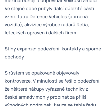
mezinárodněji a odpovídat velikosti ambicí.
Ve stejné době přibyly další důležité části:
vznik Tatra Defence Vehicles (obrněná
vozidla), akvizice výrobce radarů Retia,
leteckých opraven i dalších firem.
Stíny expanze: podezření, kontakty a sporné
obchody
S růstem se opakovaně objevovaly
kontroverze. V minulosti se řešilo podezření,
že některé nákupy vyřazené techniky z
české armády mohly probíhat za příliš
výhodných podmínek; kauza se táhla řadu