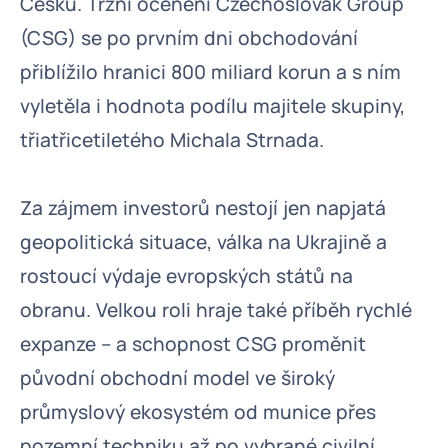
Česku. Tržní ocenění Czechoslovak Group
(CSG) se po prvním dni obchodování
přiblížilo hranici 800 miliard korun a s ním
vyletěla i hodnota podílu majitele skupiny,
třiatřicetiletého Michala Strnada.
Za zájmem investorů nestojí jen napjatá
geopolitická situace, válka na Ukrajině a
rostoucí výdaje evropských států na
obranu. Velkou roli hraje také příběh rychlé
expanze – a schopnost CSG proměnit
původní obchodní model ve široký
průmyslový ekosystém od munice přes
pozemní techniku až po vybrané civilní