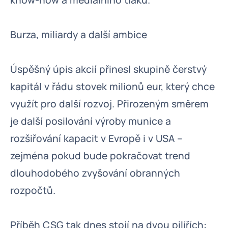
know-how a mediálního tlaku.
Burza, miliardy a další ambice
Úspěšný úpis akcií přinesl skupině čerstvý
kapitál v řádu stovek milionů eur, který chce
využít pro další rozvoj. Přirozeným směrem
je další posilování výroby munice a
rozšiřování kapacit v Evropě i v USA –
zejména pokud bude pokračovat trend
dlouhodobého zvyšování obranných
rozpočtů.
Příběh CSG tak dnes stojí na dvou pilířích: