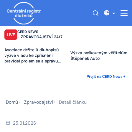
CERD NEWS
LIVE
– ZPRAVODAJSTVÍ 24/7
Asociace držitelů dluhopisů
Výzva poškozeným věřitelům
vyzve vládu ke zpřísnění
Štěpánek Auto
pravidel pro emise a správu
peněz investorů
Přejít na CERD News
Domů
Zpravodajství
Detail článku
25.01.2026