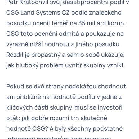
Petr Kratochvíl svůj desetiprocentní podíl v
CSG Land Systems CZ podle znaleckého
posudku ocenil téměř na 35 miliard korun.
CSG toto ocenění odmítá a poukazuje na
výrazně nižší hodnotu z jiného posudku.
Rozdíl je propastný a sám o sobě ukazuje,
jak hluboký problém uvnitř skupiny vznikl.
Pokud se dvě strany nedokážou shodnout
ani přibližně na hodnotě podílu v jedné z
klíčových částí skupiny, musí se investoři
ptát: jak dobře rozumí trh skutečné
hodnotě CSG? A byly všechny podstatné