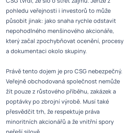
CSG tvrdí, že šlo o střet zájmů. Jenže z
pohledu veřejnosti i investorů to může
působit jinak: jako snaha rychle odstavit
nepohodlného menšinového akcionáře,
který začal zpochybňovat ocenění, procesy
a dokumentaci okolo skupiny.
Právě tento dojem je pro CSG nebezpečný.
Veřejně obchodovaná společnost nemůže
žít pouze z růstového příběhu, zakázek a
poptávky po zbrojní výrobě. Musí také
přesvědčit trh, že respektuje práva
minoritních akcionářů a že vnitřní spory
neřeší silově.