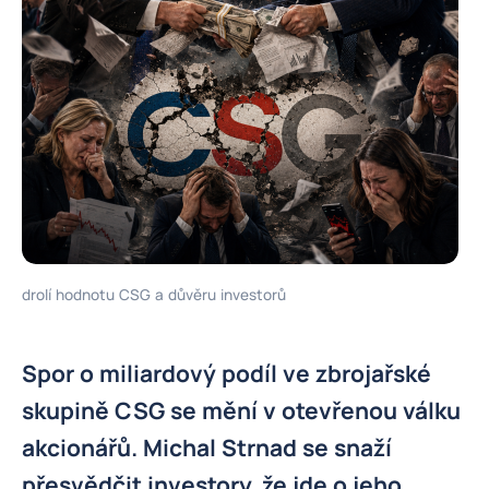
drolí hodnotu CSG a důvěru investorů
Spor o miliardový podíl ve zbrojařské
skupině CSG se mění v otevřenou válku
akcionářů. Michal Strnad se snaží
přesvědčit investory, že jde o jeho