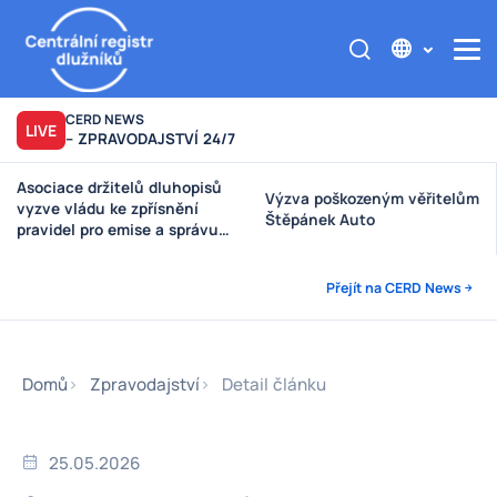
CERD NEWS
LIVE
– ZPRAVODAJSTVÍ 24/7
Asociace držitelů dluhopisů
Výzva poškozeným věřitelům
vyzve vládu ke zpřísnění
Štěpánek Auto
pravidel pro emise a správu
peněz investorů
Přejít na CERD News
Domů
Zpravodajství
Detail článku
25.05.2026