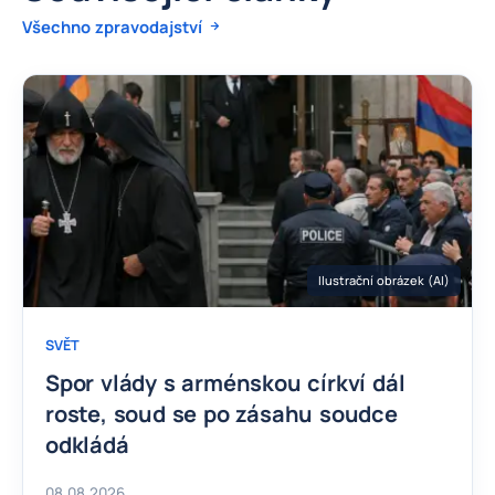
Všechno zpravodajství
Ilustrační obrázek (AI)
SVĚT
Spor vlády s arménskou církví dál
roste, soud se po zásahu soudce
odkládá
08.08.2026