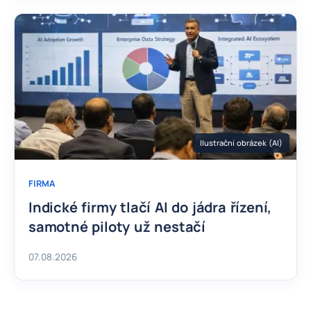
Ilustrační obrázek (AI)
FIRMA
Indické firmy tlačí AI do jádra řízení,
samotné piloty už nestačí
07.08.2026