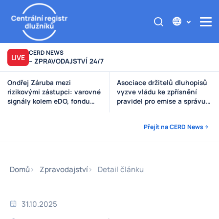
CERD NEWS
LIVE
– ZPRAVODAJSTVÍ 24/7
Asociace držitelů dluhopisů
Výzva poškozeným věřitelům
vyzve vládu ke zpřísnění
Štěpánek Auto
pravidel pro emise a správu
peněz investorů
Přejít na CERD News
Domů
Zpravodajství
Detail článku
31.10.2025