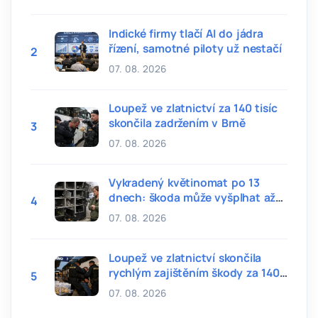
Indické firmy tlačí AI do jádra
řízení, samotné piloty už nestačí
2
07. 08. 2026
Loupež ve zlatnictví za 140 tisíc
skončila zadržením v Brně
3
07. 08. 2026
Vykradený květinomat po 13
dnech: škoda může vyšplhat až
4
ke 100 tisícům
07. 08. 2026
Loupež ve zlatnictví skončila
rychlým zajištěním škody za 140
5
tisíc
07. 08. 2026