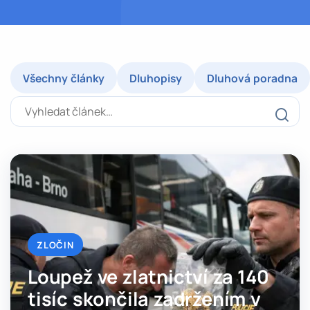
Všechny články
Dluhopisy
Dluhová poradna
Vyhledat článek
ZLOČIN
Loupež ve zlatnictví za 140
tisíc skončila zadržením v