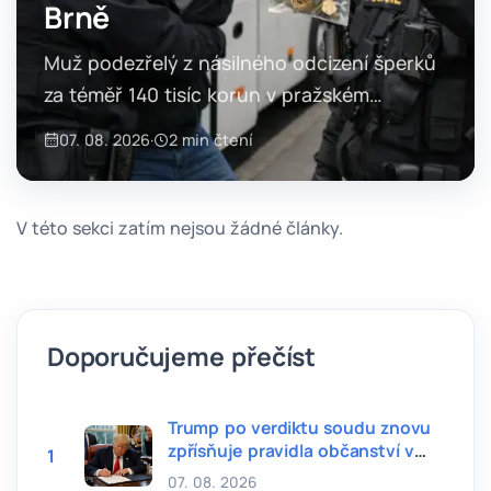
Brně
Muž podezřelý z násilného odcizení šperků
za téměř 140 tisíc korun v pražském
zlatnictví skončil po několika hodinách ve
07. 08. 2026
·
2 min čtení
vazbě. Policie u něj po zadržení v Brně
zajistila celé odcizené zboží…
V této sekci zatím nejsou žádné články.
Doporučujeme přečíst
Trump po verdiktu soudu znovu
zpřísňuje pravidla občanství v
1
USA
07. 08. 2026