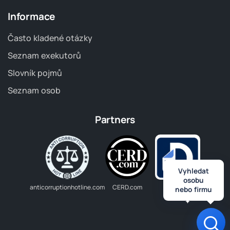
Informace
Často kladené otázky
Seznam exekutorů
Slovník pojmů
Seznam osob
Partners
Vyhledat
osobu
anticorruptionhotline.com
CERD.com
Dlužník.cz
nebo firmu
Ote