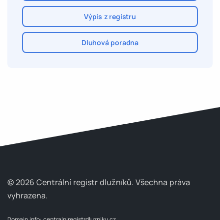
Výpis z registru
Dluhová poradna
© 2026 Centrální registr dlužníků.
Všechna práva
vyhrazena.
Domain info:
centralniregistrdluzniku.cz