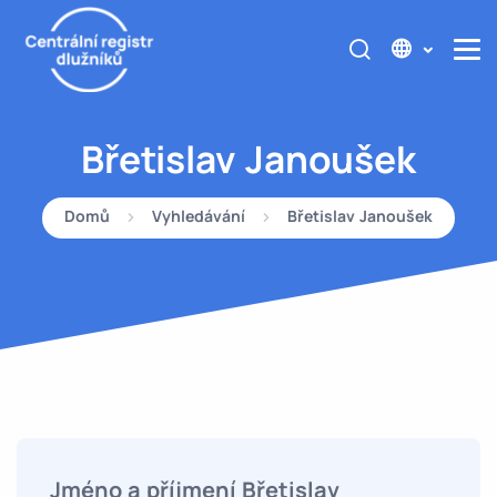
Břetislav Janoušek
Domů
Vyhledávání
Břetislav Janoušek
Jméno a příjmení Břetislav