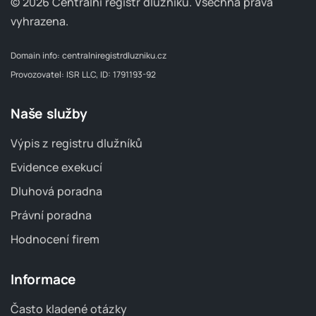
© 2026 Centrální registr dlužníků.
Všechna práva
vyhrazena.
Domain info:
centralniregistrdluzniku.cz
Provozovatel: ISR LLC, ID: 1791193-92
Naše služby
Výpis z registru dlužníků
Evidence exekucí
Dluhová poradna
Právní poradna
Hodnocení firem
Informace
Často kladené otázky