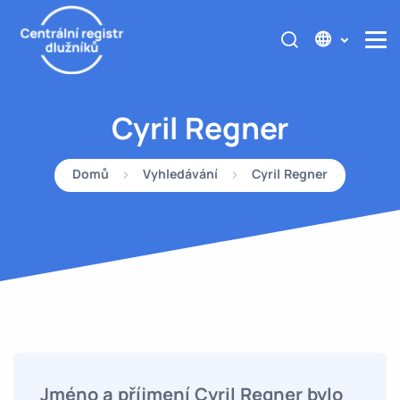
Cyril Regner
Domů
Vyhledávání
Cyril Regner
Jméno a příjmení Cyril Regner bylo