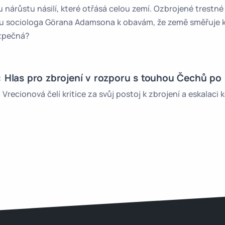
 nárůstu násilí, které otřásá celou zemí. Ozbrojené trestné
ou sociologa Görana Adamsona k obavám, že země směřuje k 
ezpečná?
: Hlas pro zbrojení v rozporu s touhou Čechů po
recionová čelí kritice za svůj postoj k zbrojení a eskalaci