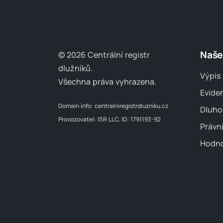
Naše
© 2026 Centrální registr
dlužníků.
Výpis 
Všechna práva vyhrazena.
Evide
Domain info:
centralniregistrdluzniku.cz
Dluho
Provozovatel: ISR LLC, ID: 1791193-92
Právn
Hodno