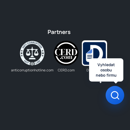
Partners
Vyhledat
osobu
anticorruptionhotline.com
CERD.com
Dlužník.cz
nebo firmu
Otev