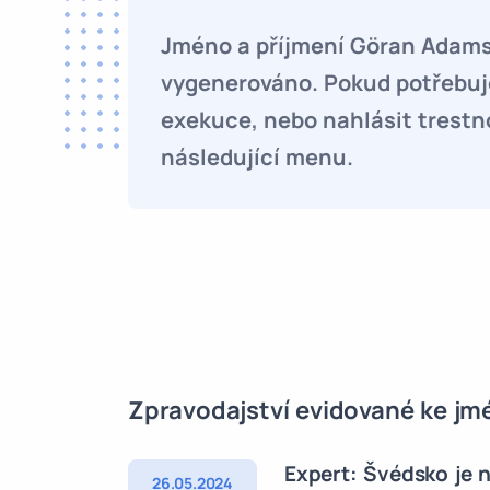
Jméno a příjmení Göran Adam
vygenerováno. Pokud potřebuje
exekuce, nebo nahlásit trestn
následující menu.
Zpravodajství evidované ke j
Expert: Švédsko je n
26.05.2024