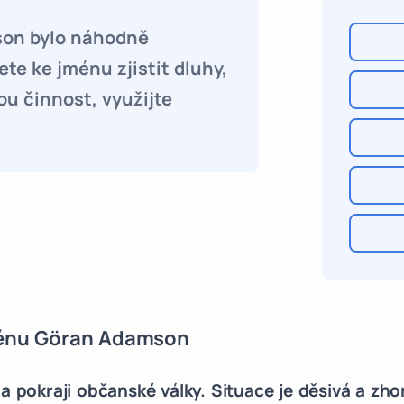
son bylo náhodně
te ke jménu zjistit dluhy,
ou činnost, využijte
ménu Göran Adamson
a pokraji občanské války. Situace je děsivá a zho