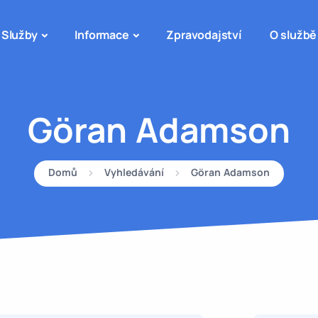
Služby
Informace
Zpravodajství
O službě
Göran Adamson
Domů
Vyhledávání
Göran Adamson