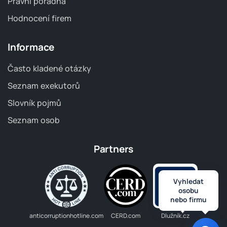
Právní poradna
Hodnocení firem
Informace
Často kladené otázky
Seznam exekutorů
Slovník pojmů
Seznam osob
Partners
Vyhledat
osobu
nebo firmu
anticorruptionhotline.com
CERD.com
Dlužník.cz