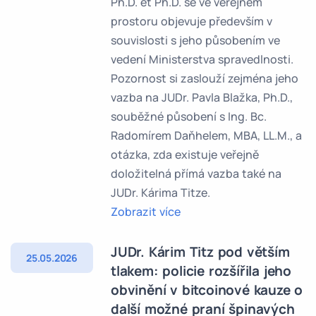
Ph.D. et Ph.D. se ve veřejném
prostoru objevuje především v
souvislosti s jeho působením ve
vedení Ministerstva spravedlnosti.
Pozornost si zaslouží zejména jeho
vazba na JUDr. Pavla Blažka, Ph.D.,
souběžné působení s Ing. Bc.
Radomírem Daňhelem, MBA, LL.M., a
otázka, zda existuje veřejně
doložitelná přímá vazba také na
JUDr. Kárima Titze.
Zobrazit více
JUDr. Kárim Titz pod větším
25.05.2026
tlakem: policie rozšířila jeho
obvinění v bitcoinové kauze o
další možné praní špinavých