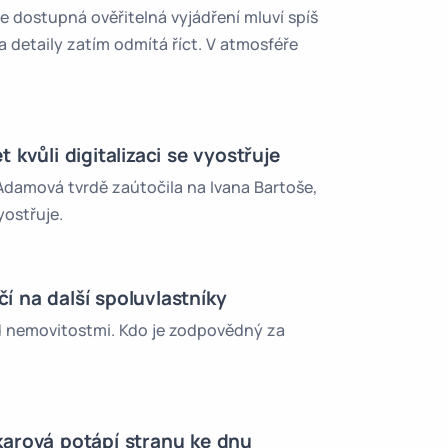
e dostupná ověřitelná vyjádření mluví spíš
a detaily zatím odmítá říct. V atmosféře
 kvůli digitalizaci se vyostřuje
 Adamová tvrdě zaútočila na Ivana Bartoše,
vyostřuje.
čí na další spoluvlastníky
nad nemovitostmi. Kdo je zodpovědný za
karová potápí stranu ke dnu