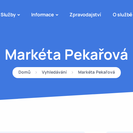
Služby
Informace
Zpravodajství
O službě
Markéta Pekařová
Domů
Vyhledávání
Markéta Pekařová