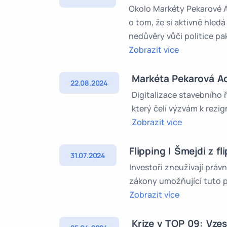
Okolo Markéty Pekarové Ad
o tom, že si aktivně hledá
nedůvěry vůči politice pa
Zobrazit více
Markéta Pekarová Ada
22.08.2024
Digitalizace stavebního 
který čelí výzvám k rezign
Zobrazit více
Flipping | Šmejdi z f
31.07.2024
Investoři zneužívají práv
zákony umožňující tuto p
Zobrazit více
Krize v TOP 09: Vzes