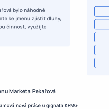
ařová bylo náhodně
te ke jménu zjistit dluhy,
ou činnost, využijte
ménu Markéta Pekařová
damová nová práce u gignata KPMG