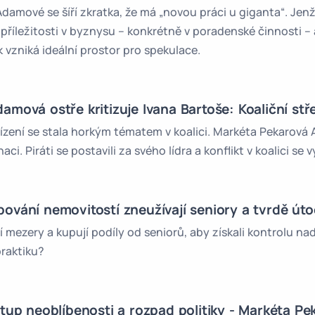
amové se šíří zkratka, že má „novou práci u giganta“. Jenž
 příležitosti v byznysu – konkrétně v poradenské činnosti – 
k vzniká ideální prostor pro spekulace.
mová ostře kritizuje Ivana Bartoše: Koaliční střet
řízení se stala horkým tématem v koalici. Markéta Pekarová
aci. Piráti se postavili za svého lídra a konflikt v koalici se 
lipování nemovitostí zneužívají seniory a tvrdě úto
ní mezery a kupují podíly od seniorů, aby získali kontrolu 
raktiku?
tup neoblíbenosti a rozpad politiky - Markéta Pe