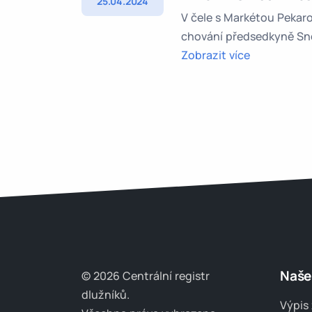
25.04.2024
V čele s Markétou Pekar
chování předsedkyně Sněm
Zobrazit více
Naše
© 2026 Centrální registr
dlužníků.
Výpis 