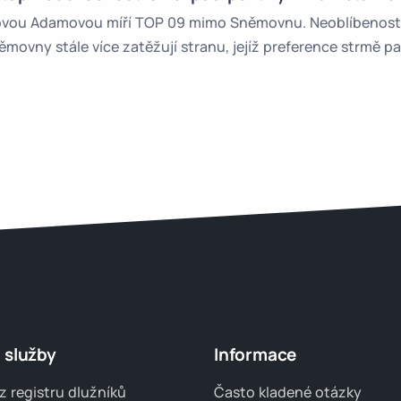
ovou Adamovou míří TOP 09 mimo Sněmovnu. Neoblíbenost d
ovny stále více zatěžují stranu, jejíž preference strmě pa
 služby
Informace
z registru dlužníků
Často kladené otázky