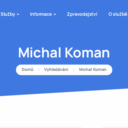
Služby
Informace
Zpravodajství
O službě
Michal Koman
Domů
Vyhledávání
Michal Koman