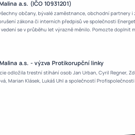
Malina a.s. (IČO 10931201)
 všechny občany, bývalé zaměstnance, obchodní partnery i z
šení zákona či interních předpisů ve společnosti Energetic
íž vedení se v průběhu let výrazně měnilo. Pomozte doplnit 
alina a.s. - výzva Protikorupční linky
cie odložila trestní stíhání osob Jan Urban, Cyril Regner, 
á, Marian Klásek, Lukáš Uhl a společností Profispolečnosti Pr