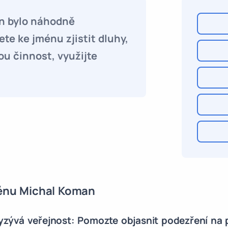
n bylo náhodně
te ke jménu zjistit dluhy,
ou činnost, využijte
ménu Michal Koman
vyzývá veřejnost: Pomozte objasnit podezření na