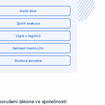
Vložit dluh
Zjistit exekuce
Výpis z registrů
Nahlásit trestný čin
Dluhová poradna
 porušení zákona ve společnosti