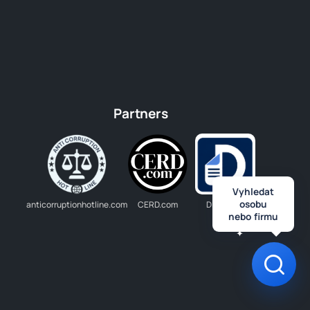
Partners
Vyhledat
osobu
anticorruptionhotline.com
CERD.com
Dlužník.cz
nebo firmu
Otev