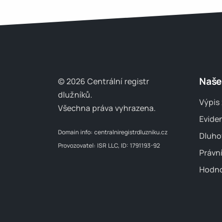
Naše
© 2026 Centrální registr
dlužníků.
Výpis 
Všechna práva vyhrazena.
Evide
Domain info:
centralniregistrdluzniku.cz
Dluho
Provozovatel: ISR LLC, ID: 1791193-92
Právn
Hodno