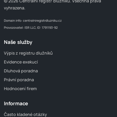
© 2026 Centrální registr dlužníků.
Všechna práva
vyhrazena.
Domain info:
centralniregistrdluzniku.cz
Provozovatel: ISR LLC, ID: 1791193-92
Naše služby
Výpis z registru dlužníků
Evidence exekucí
Dluhová poradna
Právní poradna
Hodnocení firem
Informace
Často kladené otázky