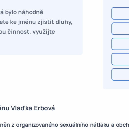
vá bylo náhodně
te ke jménu zjistit dluhy,
ou činnost, využijte
énu Vlaďka Erbová
iněn z organizovaného sexuálního nátlaku a obch