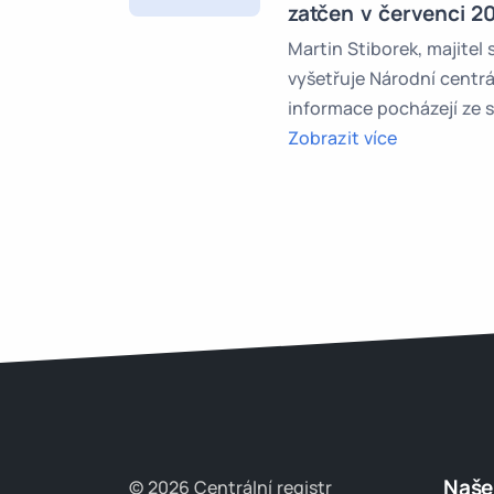
zatčen v červenci 2
Martin Stiborek, majitel
vyšetřuje Národní centr
informace pocházejí ze 
Zobrazit více
Naše
© 2026 Centrální registr