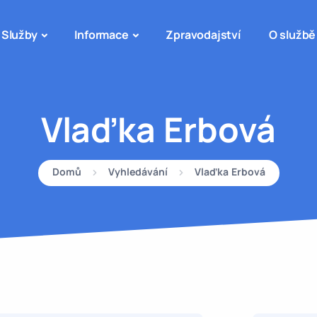
Služby
Informace
Zpravodajství
O službě
Vlaďka Erbová
Domů
Vyhledávání
Vlaďka Erbová