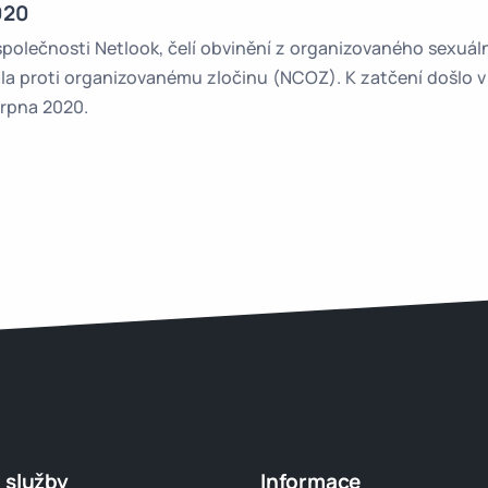
020
 společnosti Netlook, čelí obvinění z organizovaného sexuál
ála proti organizovanému zločinu (NCOZ). K zatčení došlo v
srpna 2020.
 služby
Informace