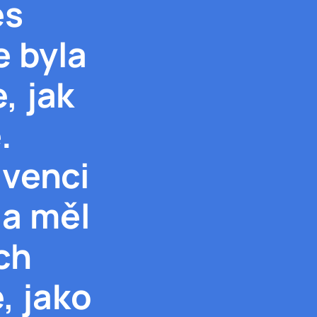
es
e byla
, jak
.
lvenci
da měl
ch
, jako