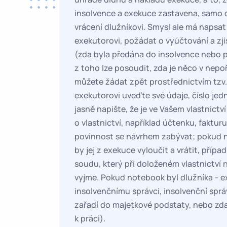
insolvence a exekuce zastavena, samo 
vrácení dlužníkovi. Smysl ale má napsat
exekutorovi, požádat o vyúčtování a zjis
(zda byla předána do insolvence nebo p
z toho lze posoudit, zda je něco v nep
můžete žádat zpět prostřednictvím tzv.
exekutorovi uveďte své údaje, číslo je
jasně napište, že je ve Vašem vlastnictv
o vlastnictví, například účtenku, faktu
povinnost se návrhem zabývat; pokud n
by jej z exekuce vyloučit a vrátit, příp
soudu, který při doloženém vlastnictví
vyjme. Pokud notebook byl dlužníka - e
insolvenčnímu správci, insolvenční spr
zařadí do majetkové podstaty, nebo zda
k práci).