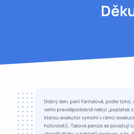
Děku
Dobrý den, paní Fantalová, podle toho, 
velmi pravděpodobně nebyl „poplatek za 
kterou exekutor vymohl v rámci exekuce
hotovosti). Takové peníze se považují z
úhradě dluhu a nákladů exekuce, a to, ž