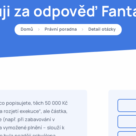
ji za odpověď Fant
Domů
Právní poradna
Detail otázky
co popisujete, těch 50 000 Kč
rozjetí exekuce“, ale částka,
 (např. při zabavování v
a vymožené plnění – slouží k
e byla později schválena