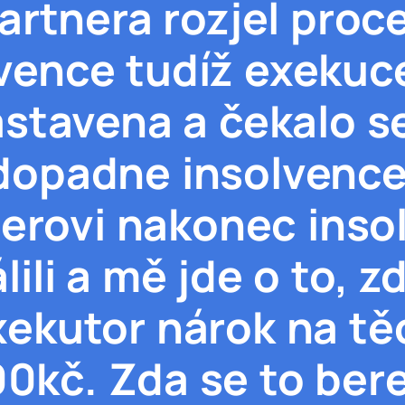
artnera rozjel proc
vence tudíž exekuc
stavena a čekalo se
dopadne insolvence
erovi nakonec inso
lili a mě jde o to, z
xekutor nárok na tě
0kč. Zda se to bere