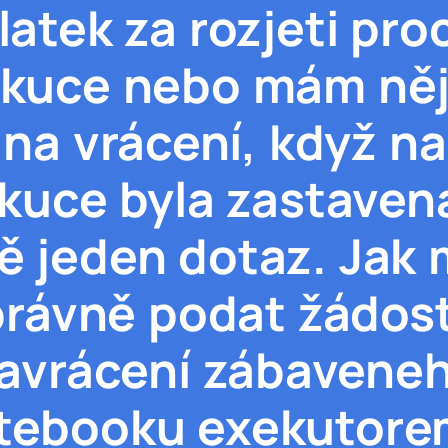
latek za rozjeti pro
kuce nebo mám ně
 na vrácení, když n
kuce byla zastaven
tě jeden dotaz. Jak
právně podat žádost
avrácení zábavene
tebooku exekutore