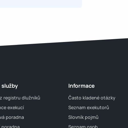
 služby
Informace
z registru dlužníků
Často kladené otázky
nce exekucí
Seznam exekutorů
vá poradna
Slovník pojmů
í poradna
Seznam osob