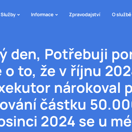
Služby
Informace
Zpravodajství
O službě
ý den, Potřebuji por
 o to, že v říjnu 202
xekutor nárokoval p
ování částku 50.00
osinci 2024 se u m