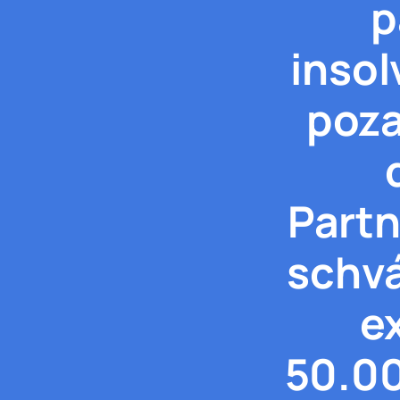
p
insol
poza
Partn
schvá
e
50.00