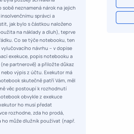
o sobě neznamená nárok na jejich
 insolvenčnímu správci a
tit, jak bylo s částkou naloženo
oužita na náklady a dluh), teprve
ořádku. Co se týče notebooku, ten
 vylučovacího návrhu – v dopise
dnací exekuce, popis notebooku a
í (ne partnerově) a přiložte důkaz
ru nebo výpis z účtu. Exekutor má
otebook skutečně patří Vám, měl
adně věc postoupí k rozhodnutí
 notebook obvykle z exekuce
xekutor ho musí předat
ávce rozhodne, zda ho prodá,
 ho může dlužník používat (např.