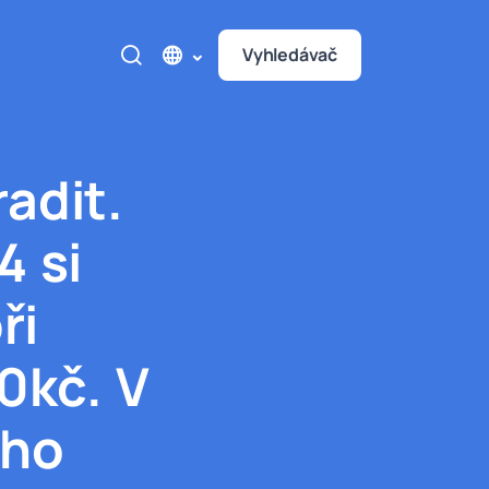
Vyhledávač
adit.
4 si
ři
0kč. V
ého