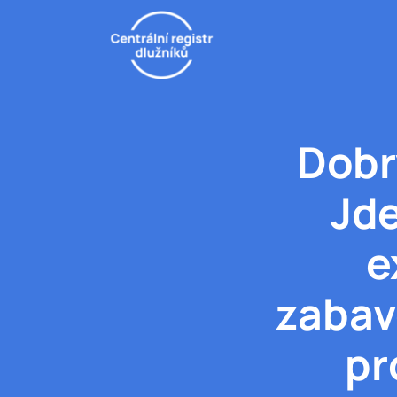
Dobr
Jde
e
zabav
pr