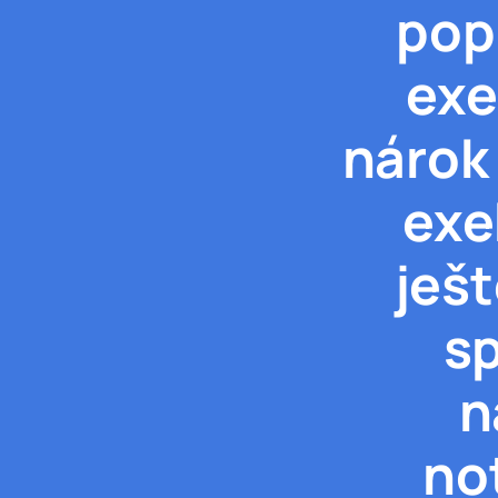
pop
exe
nárok
exe
ješ
s
n
no