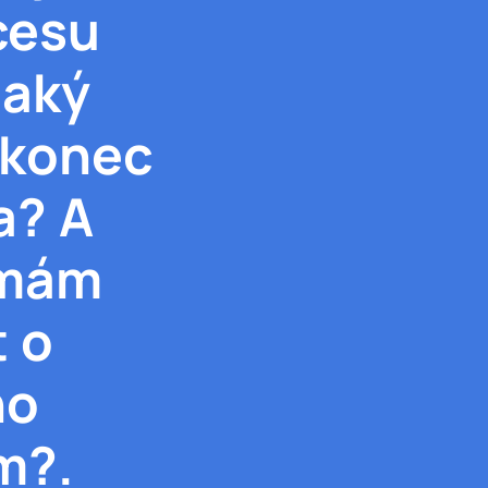
cesu
jaký
akonec
a? A
 mám
 o
ho
m?.