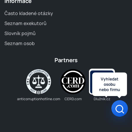
Informace
Často kladené otázky
Seznam exekutorů
Slovník pojmů
Seznam osob
Partners
Vyhledat
osobu
nebo firmu
anticorruptionhotline.com
CERD.com
Dlužník.cz
Otev