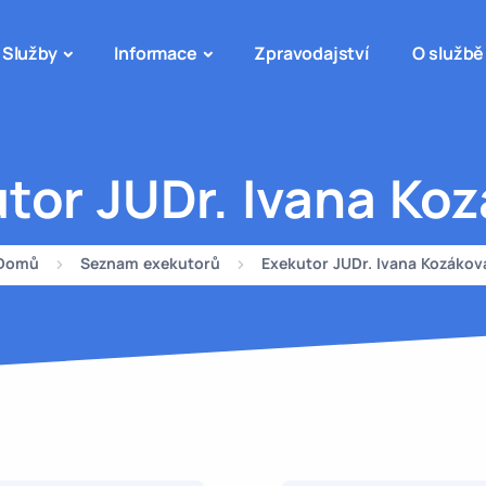
Služby
Informace
Zpravodajství
O službě
tor JUDr. Ivana Ko
Domů
Seznam exekutorů
Exekutor JUDr. Ivana Kozákov