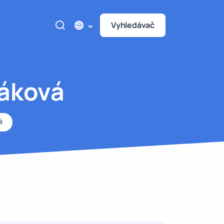
Vyhledávač
záková
á