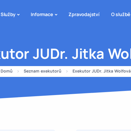
Služby
Informace
Zpravodajství
O službě
utor JUDr. Jitka Wo
Domů
Seznam exekutorů
Exekutor JUDr. Jitka Wolfová