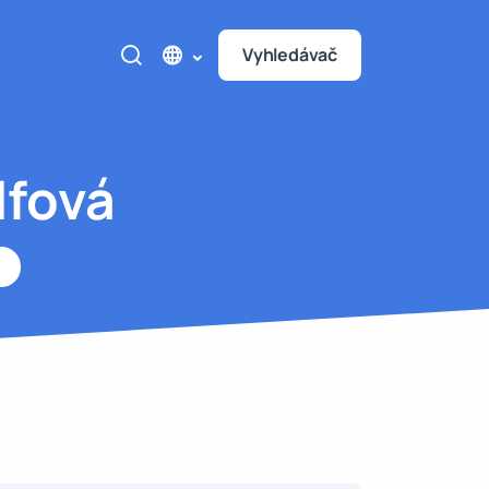
Vyhledávač
lfová