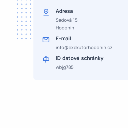
Adresa
Sadová 15,
Hodonín
E-mail
info@exekutorhodonin.cz
ID datové schránky
wbjg785