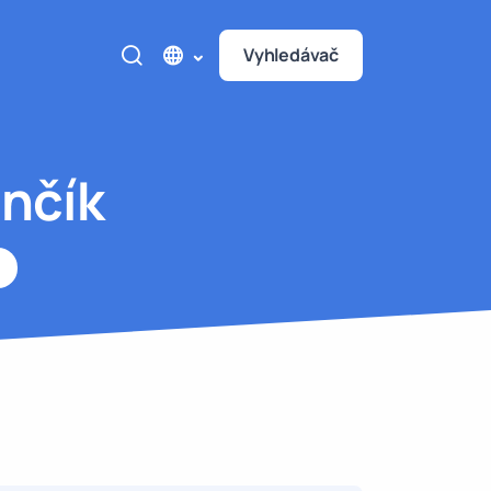
Vyhledávač
ančík