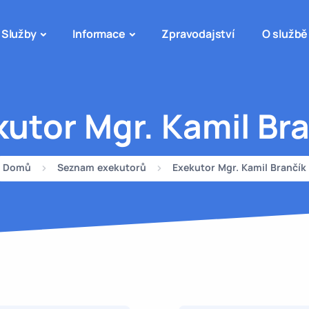
Služby
Informace
Zpravodajství
O službě
utor Mgr. Kamil Br
Domů
Seznam exekutorů
Exekutor Mgr. Kamil Brančík