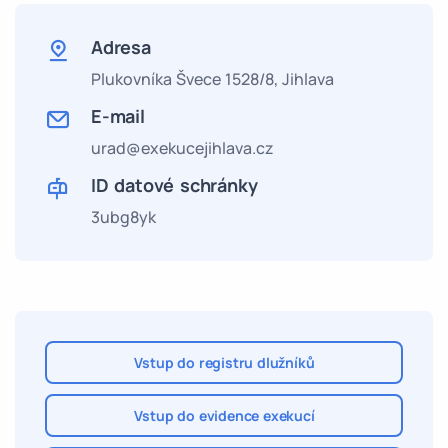
Adresa
Plukovníka Švece 1528/8,
Jihlava
E-mail
urad@exekucejihlava.cz
ID datové schránky
3ubg8yk
Vstup do registru dlužníků
Vstup do evidence exekucí