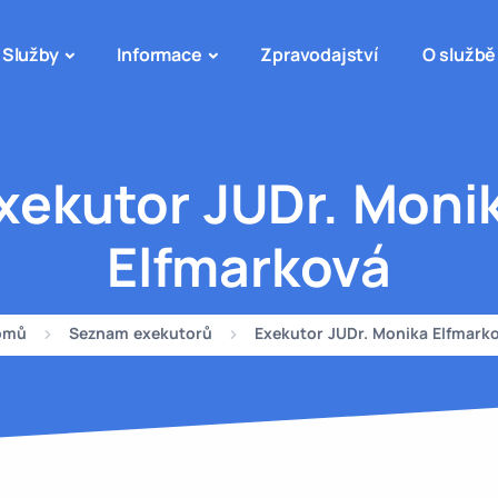
Služby
Informace
Zpravodajství
O službě
xekutor JUDr. Moni
Elfmarková
omů
Seznam exekutorů
Exekutor JUDr. Monika Elfmark