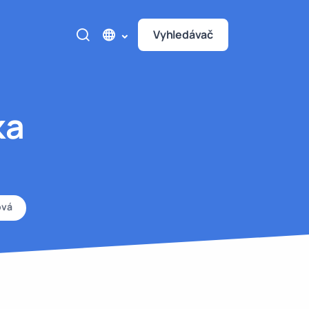
Vyhledávač
ka
ová