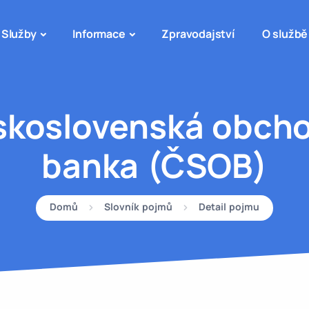
Služby
Informace
Zpravodajství
O službě
skoslovenská obcho
banka (ČSOB)
Domů
Slovník pojmů
Detail pojmu