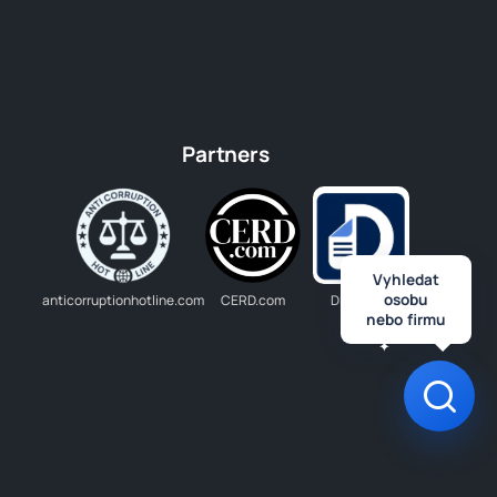
Partners
Vyhledat
osobu
anticorruptionhotline.com
CERD.com
Dlužník.cz
nebo firmu
Otev