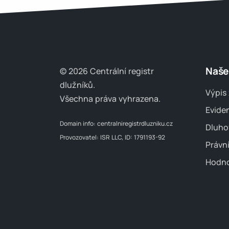
Naše
© 2026 Centrální registr
dlužníků.
Výpis 
Všechna práva vyhrazena.
Evide
Domain info:
centralniregistrdluzniku.cz
Dluho
Provozovatel: ISR LLC, ID: 1791193-92
Právn
Hodno