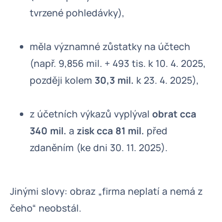
tvrzené pohledávky),
měla významné zůstatky na účtech
(např. 9,856 mil. + 493 tis. k 10. 4. 2025,
později kolem
30,3 mil.
k 23. 4. 2025),
z účetních výkazů vyplýval
obrat cca
340 mil.
a
zisk cca 81 mil.
před
zdaněním (ke dni 30. 11. 2025).
Jinými slovy: obraz „firma neplatí a nemá z
čeho“ neobstál.