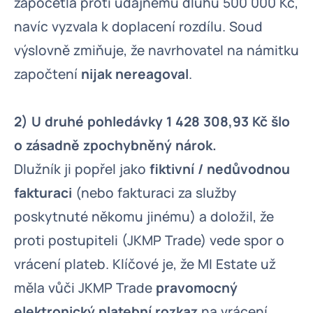
započetla proti údajnému dluhu 500 000 Kč,
navíc vyzvala k doplacení rozdílu. Soud
výslovně zmiňuje, že navrhovatel na námitku
započtení
nijak nereagoval
.
2) U druhé pohledávky 1 428 308,93 Kč šlo
o zásadně zpochybněný nárok.
Dlužník ji popřel jako
fiktivní / nedůvodnou
fakturaci
(nebo fakturaci za služby
poskytnuté někomu jinému) a doložil, že
proti postupiteli (JKMP Trade) vede spor o
vrácení plateb. Klíčové je, že MI Estate už
měla vůči JKMP Trade
pravomocný
elektronický platební rozkaz
na vrácení