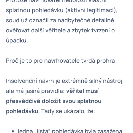
Protože navrhovatel nedoložil vlastní
splatnou pohledávku (aktivní legitimaci),
soud už označil za nadbytečné detailně
ověřovat další věřitele a zbytek tvrzení o
úpadku.
Proč je to pro navrhovatele tvrdá prohra
Insolvenční návrh je extrémně silný nástroj,
ale má jasná pravidla:
věřitel musí
přesvědčivě doložit svou splatnou
pohledávku
. Tady se ukázalo, že:
jedna „jistá“ pohledávka byla zasažena