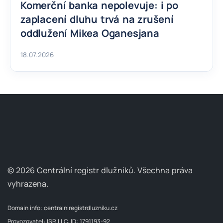
Komerční banka nepolevuje: i po
zaplacení dluhu trvá na zrušení
oddlužení Mikea Oganesjana
18.07.2026
© 2026 Centrální registr dlužníků.
Všechna práva
vyhrazena.
Domain info:
centralniregistrdluzniku.cz
Provozovatel: ISR LLC, ID: 1791193-92