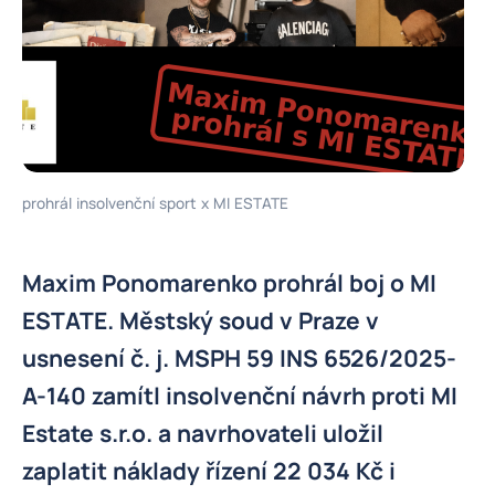
prohrál insolvenční sport x MI ESTATE
Maxim Ponomarenko prohrál boj o MI
ESTATE. Městský soud v Praze v
usnesení č. j. MSPH 59 INS 6526/2025-
A-140 zamítl insolvenční návrh proti MI
Estate s.r.o. a navrhovateli uložil
zaplatit náklady řízení 22 034 Kč i