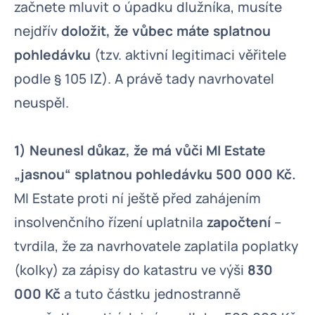
začnete mluvit o úpadku dlužníka, musíte
nejdřív
doložit, že vůbec máte splatnou
pohledávku
(tzv. aktivní legitimaci věřitele
podle § 105 IZ). A právě tady navrhovatel
neuspěl.
1) Neunesl důkaz, že má vůči MI Estate
„jasnou“ splatnou pohledávku 500 000 Kč.
MI Estate proti ní ještě před zahájením
insolvenčního řízení uplatnila
započtení
–
tvrdila, že za navrhovatele zaplatila poplatky
(kolky) za zápisy do katastru ve výši
830
000 Kč
a tuto částku jednostranně