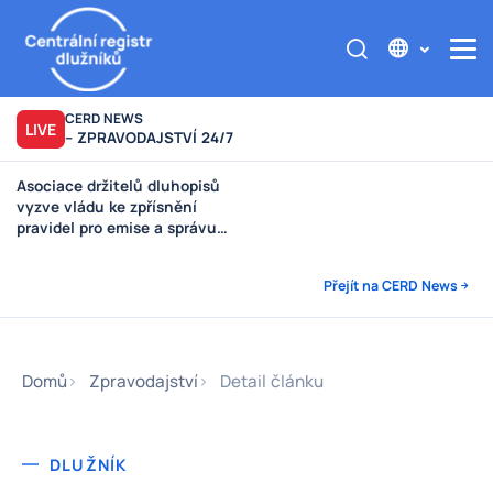
CERD NEWS
LIVE
– ZPRAVODAJSTVÍ 24/7
Asociace držitelů dluhopisů
Výzva poškozeným věřitelům
vyzve vládu ke zpřísnění
Štěpánek Auto
pravidel pro emise a správu
peněz investorů
Přejít na CERD News
Domů
Zpravodajství
Detail článku
DLUŽNÍK