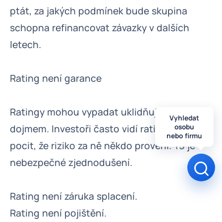
ptát, za jakých podmínek bude skupina
schopna refinancovat závazky v dalších
letech.
Rating není garance
Ratingy mohou vypadat uklidňujícím
Vyhledat
dojmem. Investoři často vidí rating a mají
osobu
nebo firmu
pocit, že riziko za ně někdo prověřil. To je
nebezpečné zjednodušení.
Otev
Rating není záruka splacení.
Rating není pojištění.