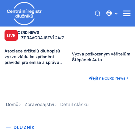
CERD NEWS
LIVE
– ZPRAVODAJSTVÍ 24/7
Asociace držitelů dluhopisů
Výzva poškozeným věřitelům
vyzve vládu ke zpřísnění
Štěpánek Auto
pravidel pro emise a správu
peněz investorů
Přejít na CERD News
Domů
Zpravodajství
Detail článku
DLUŽNÍK