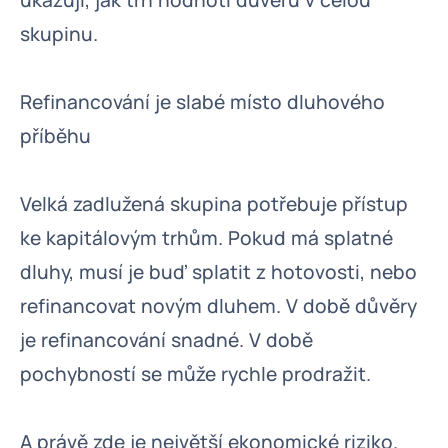
ukazují, jak trh hodnotí důvěru v celou
skupinu.
Refinancování je slabé místo dluhového
příběhu
Velká zadlužená skupina potřebuje přístup
ke kapitálovým trhům. Pokud má splatné
dluhy, musí je buď splatit z hotovosti, nebo
refinancovat novým dluhem. V době důvěry
je refinancování snadné. V době
pochybností se může rychle prodražit.
A právě zde je největší ekonomické riziko.