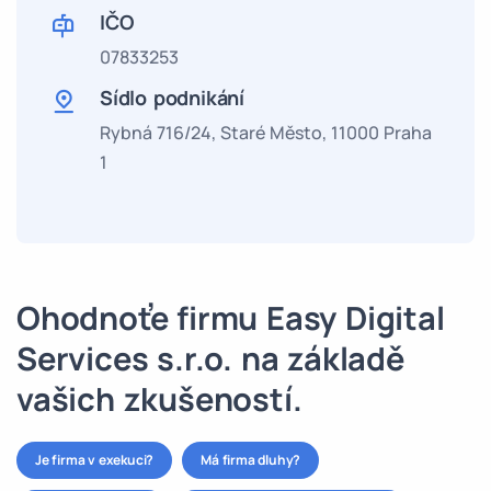
IČO
07833253
Sídlo podnikání
Rybná 716/24, Staré Město, 11000 Praha
1
Ohodnoťe firmu Easy Digital
Services s.r.o. na základě
vašich zkušeností.
Je firma v exekuci?
Má firma dluhy?