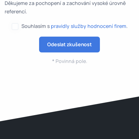
Děkujeme za pochopení a zachování vysoké úrovně
referencí.
Souhlasím s
pravidly služby hodnocení firem
.
*
Povinná pole.