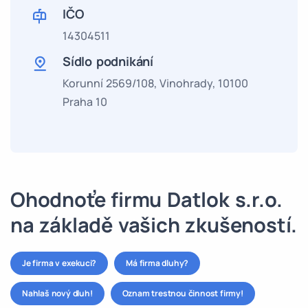
IČO
14304511
Sídlo podnikání
Korunní 2569/108, Vinohrady, 10100
Praha 10
Ohodnoťe firmu Datlok s.r.o.
na základě vašich zkušeností.
Je firma v exekuci?
Má firma dluhy?
Nahlaš nový dluh!
Oznam trestnou činnost firmy!