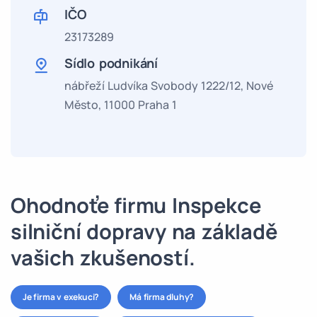
IČO
23173289
Sídlo podnikání
nábřeží Ludvíka Svobody 1222/12, Nové
Město, 11000 Praha 1
Ohodnoťe firmu Inspekce
silniční dopravy na základě
vašich zkušeností.
Je firma v exekuci?
Má firma dluhy?