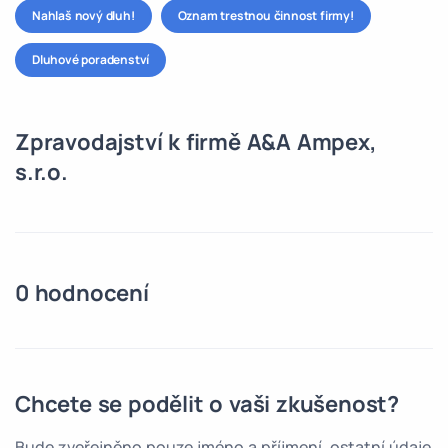
Nahlaš nový dluh!
Oznam trestnou činnost firmy!
Dluhové poradenství
Zpravodajství k firmě A&A Ampex,
s.r.o.
0 hodnocení
Chcete se podělit o vaši zkušenost?
Bude zveřejněno pouze jméno a příjmení, ostatní údaje