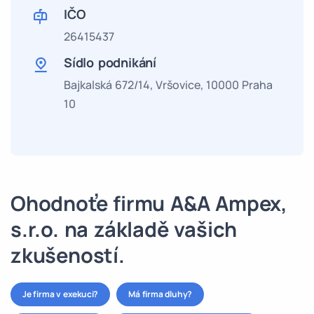
IČO
26415437
Sídlo podnikání
Bajkalská 672/14, Vršovice, 10000 Praha
10
Ohodnoťe firmu A&A Ampex,
s.r.o. na základě vašich
zkušeností.
Je firma v exekuci?
Má firma dluhy?