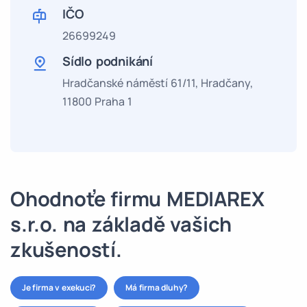
IČO
26699249
Sídlo podnikání
Hradčanské náměstí 61/11, Hradčany,
11800 Praha 1
Ohodnoťe firmu MEDIAREX
s.r.o. na základě vašich
zkušeností.
Je firma v exekuci?
Má firma dluhy?