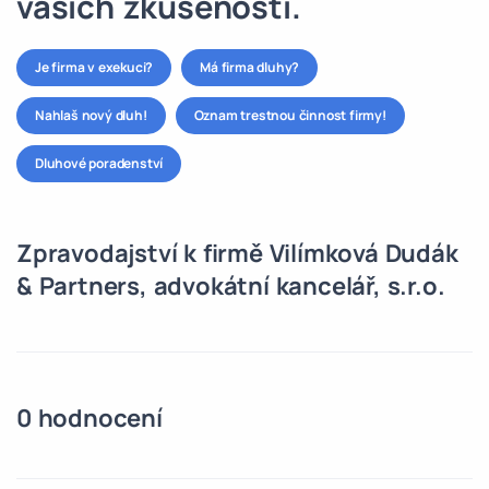
vašich zkušeností.
Je firma v exekuci?
Má firma dluhy?
Nahlaš nový dluh!
Oznam trestnou činnost firmy!
Dluhové poradenství
Zpravodajství k firmě Vilímková Dudák
& Partners, advokátní kancelář, s.r.o.
0 hodnocení