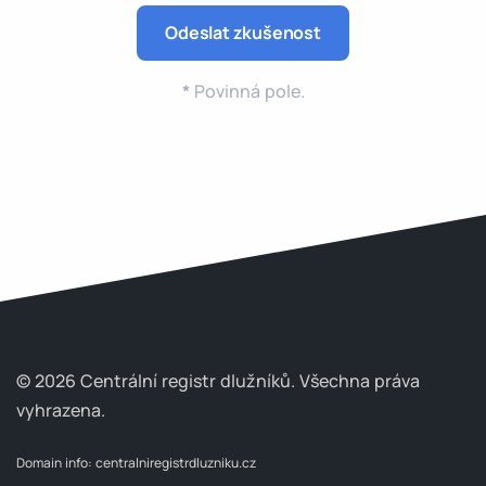
*
Povinná pole.
© 2026 Centrální registr dlužníků.
Všechna práva
vyhrazena.
Domain info:
centralniregistrdluzniku.cz