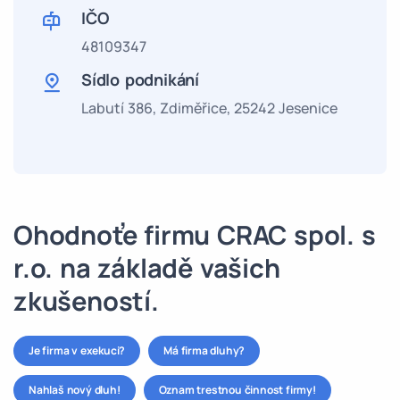
IČO
48109347
Sídlo podnikání
Labutí 386, Zdiměřice, 25242 Jesenice
Ohodnoťe firmu CRAC spol. s
r.o. na základě vašich
zkušeností.
Je firma v exekuci?
Má firma dluhy?
Nahlaš nový dluh!
Oznam trestnou činnost firmy!