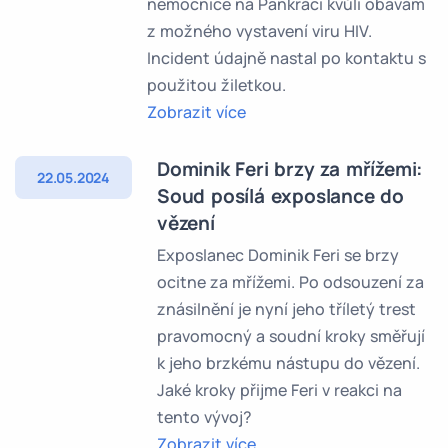
nemocnice na Pankráci kvůli obavám
z možného vystavení viru HIV.
Incident údajně nastal po kontaktu s
použitou žiletkou.
Zobrazit více
Dominik Feri brzy za mřížemi:
22.05.2024
Soud posílá exposlance do
vězení
Exposlanec Dominik Feri se brzy
ocitne za mřížemi. Po odsouzení za
znásilnění je nyní jeho tříletý trest
pravomocný a soudní kroky směřují
k jeho brzkému nástupu do vězení.
Jaké kroky přijme Feri v reakci na
tento vývoj?
Zobrazit více