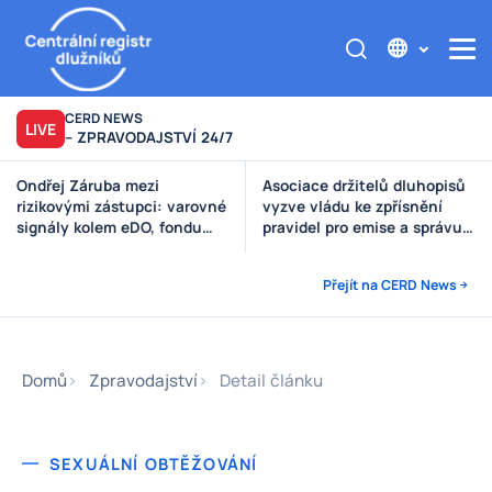
CERD NEWS
LIVE
– ZPRAVODAJSTVÍ 24/7
Asociace držitelů dluhopisů
Výzva poškozeným věřitelům
vyzve vládu ke zpřísnění
Štěpánek Auto
pravidel pro emise a správu
peněz investorů
Přejít na CERD News
Domů
Zpravodajství
Detail článku
SEXUÁLNÍ OBTĚŽOVÁNÍ