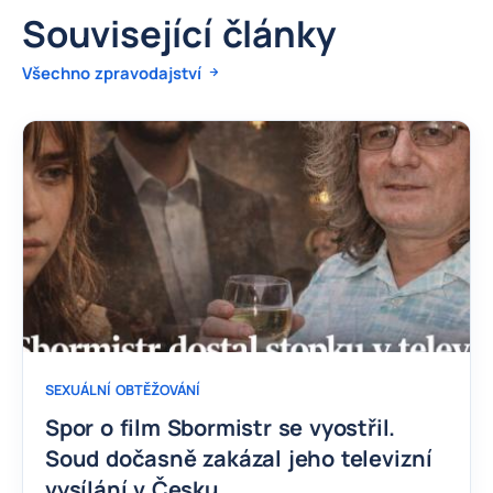
Související články
Všechno zpravodajství
SEXUÁLNÍ OBTĚŽOVÁNÍ
Spor o film Sbormistr se vyostřil.
Soud dočasně zakázal jeho televizní
vysílání v Česku