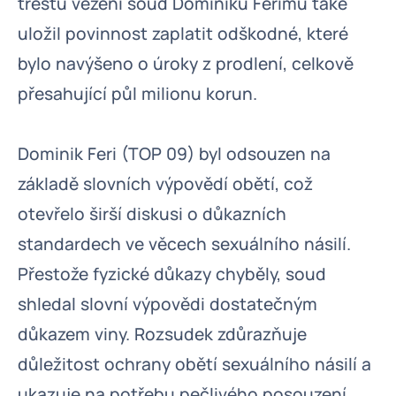
trestu vězení soud Dominiku Ferimu také
uložil povinnost zaplatit odškodné, které
bylo navýšeno o úroky z prodlení, celkově
přesahující půl milionu korun.
Dominik Feri (TOP 09) byl odsouzen na
základě slovních výpovědí obětí, což
otevřelo širší diskusi o důkazních
standardech ve věcech sexuálního násilí.
Přestože fyzické důkazy chyběly, soud
shledal slovní výpovědi dostatečným
důkazem viny. Rozsudek zdůrazňuje
důležitost ochrany obětí sexuálního násilí a
ukazuje na potřebu pečlivého posouzení