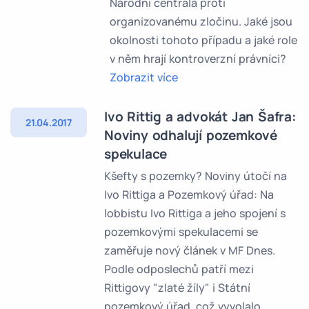
Národní centrála proti
organizovanému zločinu. Jaké jsou
okolnosti tohoto případu a jaké role
v něm hrají kontroverzní právníci?
Zobrazit více
Ivo Rittig a advokát Jan Šafra:
21.04.2017
Noviny odhalují pozemkové
spekulace
Kšefty s pozemky? Noviny útočí na
Ivo Rittiga a Pozemkový úřad: Na
lobbistu Ivo Rittiga a jeho spojení s
pozemkovými spekulacemi se
zaměřuje nový článek v MF Dnes.
Podle odposlechů patří mezi
Rittigovy "zlaté žíly" i Státní
pozemkový úřad, což vyvolalo