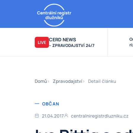
CERD NEWS
O
LIVE
r
– ZPRAVODAJSTVÍ 24/7
v
k
F
F
Domů
Zpravodajství
Detail článku
OBČAN
21.04.2017
centralniregistrdluzniku.cz