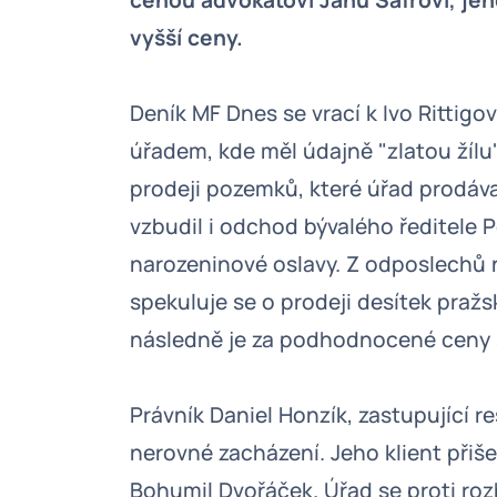
cenou advokátovi Janu Šafrovi, je
vyšší ceny.
Deník MF Dnes se vrací k Ivo Rittig
úřadem, kde měl údajně "zlatou žílu"
prodeji pozemků, které úřad prodá
vzbudil i odchod bývalého ředitele P
narozeninové oslavy. Z odposlechů n
spekuluje se o prodeji desítek pražs
následně je za podhodnocené ceny 
Právník Daniel Honzík, zastupující r
nerovné zacházení. Jeho klient přišel
Bohumil Dvořáček. Úřad se proti roz