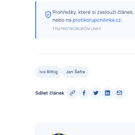
Prohřešky, které si zaslouží článek
nebo na
protikorupcnilinka.cz
.
TÝM PROTIKORUPČNÍ LINKY
Ivo Rittig
Jan Šafra
Sdílet článek