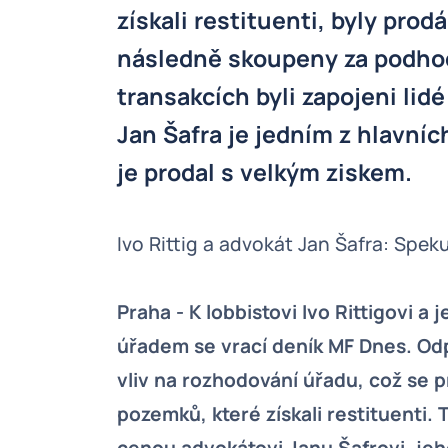
získali restituenti, byly pr
následně skoupeny za podhod
transakcích byli zapojeni lid
Jan Šafra je jedním z hlavníc
je prodal s velkým ziskem.
Ivo Rittig a advokát Jan Šafra: Sp
Praha - K lobbistovi Ivo Rittigovi 
úřadem se vrací deník MF Dnes. Odp
vliv na rozhodování úřadu, což se p
pozemků, které získali restituenti