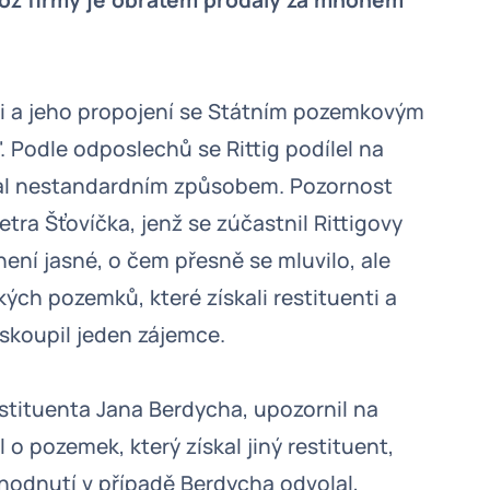
hož firmy je obratem prodaly za mnohem
ovi a jeho propojení se Státním pozemkovým
. Podle odposlechů se Rittig podílel na
val nestandardním způsobem. Pozornost
etra Šťovíčka, jenž se zúčastnil Rittigovy
ení jasné, o čem přesně se mluvilo, ale
kých pozemků, které získali restituenti a
skoupil jeden zájemce.
estituenta Jana Berdycha, upozornil na
 o pozemek, který získal jiný restituent,
hodnutí v případě Berdycha odvolal,