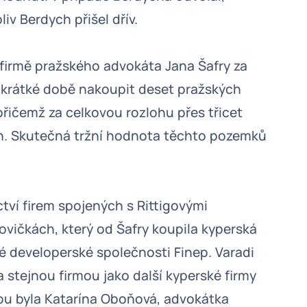
iv Berdych přišel dřív.
firmě pražského advokáta Jana Šafry za
v krátké době nakoupit deset pražských
řičemž za celkovou rozlohu přes třicet
run. Skutečná tržní hodnota těchto pozemků
tví firem spojených s Rittigovými
vičkách, který od Šafry koupila kyperská
ké developerské společnosti Finep. Varadi
a stejnou firmou jako další kyperské firmy
vou byla Katarína Oboňová, advokátka