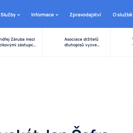
Služby
Informace
Zpravodajství
O službě
ndřej Záruba mezi
Asociace držitelů
izikovými zástupci:
dluhopisů vyzve
arovné signály
vládu ke zpřísnění
olem eDO, fondu
pravidel pro emise a
uture X, DRFG a
správu peněz
insideru
investorů