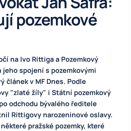
dvokát Jan Šafra:
ují pozemkové
čí na Ivo Rittiga a Pozemkový
 a jeho spojení s pozemkovými
ý článek v MF Dnes. Podle
vy "zlaté žíly" i Státní pozemkový
 po odchodu bývalého ředitele
tnil Rittigovy narozeninové oslavy.
 některé pražské pozemky, které