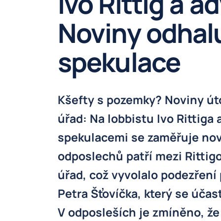
Ivo Rittig a a
Noviny odhal
spekulace
Kšefty s pozemky? Noviny úto
úřad: Na lobbistu Ivo Rittiga
spekulacemi se zaměřuje nov
odposlechů patří mezi Rittigo
úřad, což vyvolalo podezření
Petra Šťovíčka, který se účas
V odposleších je zmíněno, že