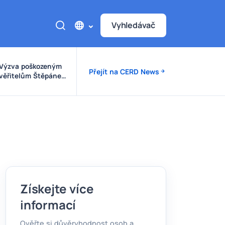
Vyhledávač
Výzva poškozeným
Přejít na CERD News
věřitelům Štěpánek
Auto
Získejte více
informací
Ověřte si důvěryhodnost osob a