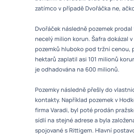
zatímco v případě Dvořáčka ne, ačkol
Dvořáček následně pozemek prodal 
necelý milion korun. Šafra dokázal 
pozemků hluboko pod tržní cenou, p
hektarů zaplatil asi 101 milionů ko
je odhadována na 600 milionů.
Pozemky následně přešly do vlastnic
kontakty. Například pozemek v Hodko
firma Varadi, byl poté prodán pražs
sídlí na stejné adrese a byla založen
spojované s Rittigem. Hlavní posta