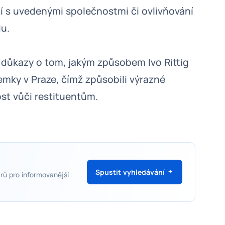
ení s uvedenými společnostmi či ovlivňování
u.
 důkazy o tom, jakým způsobem Ivo Rittig
zemky v Praze, čímž způsobili výrazné
ost vůči restituentům.
Spustit vyhledávání
rů pro informovanější