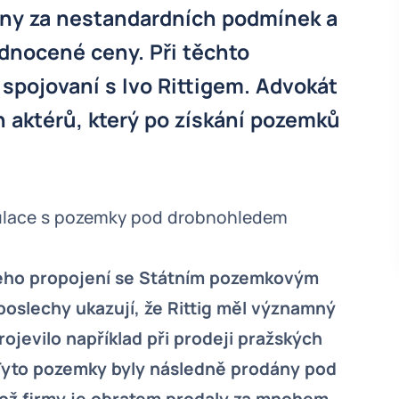
odány za nestandardních podmínek a
nocené ceny. Při těchto
é spojovaní s Ivo Rittigem. Advokát
h aktérů, který po získání pozemků
ekulace s pozemky pod drobnohledem
a jeho propojení se Státním pozemkovým
oslechy ukazují, že Rittig měl významný
rojevilo například při prodeji pražských
. Tyto pozemky byly následně prodány pod