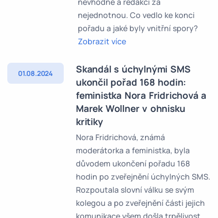
nevhodné a redakci za
nejednotnou. Co vedlo ke konci
pořadu a jaké byly vnitřní spory?
Zobrazit více
Skandál s úchylnými SMS
01.08.2024
ukončil pořad 168 hodin:
feministka Nora Fridrichová a
Marek Wollner v ohnisku
kritiky
Nora Fridrichová, známá
moderátorka a feministka, byla
důvodem ukončení pořadu 168
hodin po zveřejnění úchylných SMS.
Rozpoutala slovní válku se svým
kolegou a po zveřejnění části jejich
komunikace všem došla trpělivost.