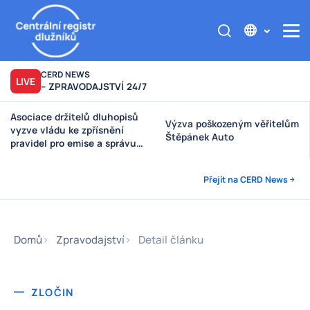
CERD NEWS
LIVE
– ZPRAVODAJSTVÍ 24/7
Asociace držitelů dluhopisů
Výzva poškozeným věřitelům
vyzve vládu ke zpřísnění
Štěpánek Auto
pravidel pro emise a správu
peněz investorů
Přejít na CERD News
Domů
Zpravodajství
Detail článku
ZLOČIN