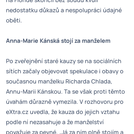
na Floridě skončil bez soudu kvůli
nedostatku důkazů a nespolupráci údajné
oběti.
Anna-Marie Kánská stojí za manželem
Po zveřejnění staré kauzy se na sociálních
sítích začaly objevovat spekulace i obavy o
současnou manželku Richarda Chlada,
Annu-Marii Kánskou. Ta se však proti těmto
úvahám důrazně vymezila. V rozhovoru pro
eXtra.cz uvedla, že kauza do jejich vztahu
podle ní nezasahuje a že manželství
považuje za pevné. „Já za ním plně stojím a