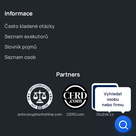
Informace
Často kladené otázky
Seznam exekutorů
Slovník pojmů
Seznam osob
Partners
Vyhledat
osobu
nebo firmu
anticorruptionhotline.com
CERD.com
Dlužník.cz
Otev