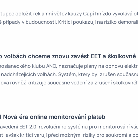
tupce odložit reklamní větev kauzy Čapí hnízdo vyvolává 
řípady v budoucnosti. Kritici poukazují na riziko demorali
Po volbách chceme znovu zavést EET a školkovné
a poslaneckého klubu ANO, naznačuje plány na obnovu elekt
v nadcházejících volbách. Systém, který byl zrušen současn
erová rovněž kritizuje současné vedení za zrušení školkovné
| Nová éra online monitorování plateb
avedení EET 2.0, revolučního systému pro monitorování vše
t, avšak kritici varují před možnými riziky pro soukromí a p