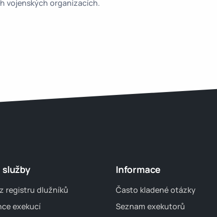
h vojenských organizacích.
 služby
Informace
z registru dlužníků
Často kladené otázky
nce exekucí
Seznam exekutorů