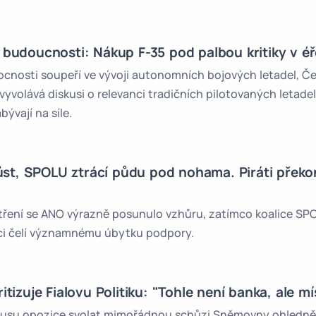
 budoucnosti: Nákup F-35 pod palbou kritiky v é
ocnosti soupeří ve vývoji autonomních bojových letadel, Č
vyvolává diskusi o relevanci tradičních pilotovaných letadel
ývají na síle.
t, SPOLU ztrácí půdu pod nohama. Piráti překon
ření se ANO výrazně posunulo vzhůru, zatímco koalice SPOLU
ovci čelí významnému úbytku podpory.
itizuje Fialovu Politiku: "Tohle není banka, ale mí
su opozice svolat mimořádnou schůzi Sněmovny ohledně p