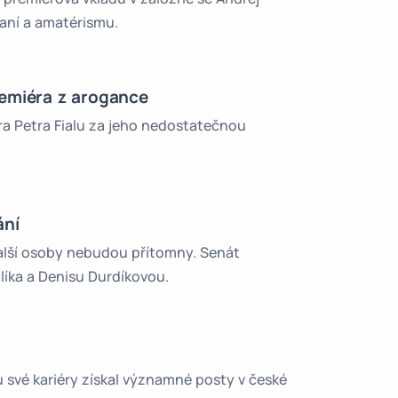
haní a amatérismu.
premiéra z arogance
ra Petra Fialu za jeho nedostatečnou
ání
alší osoby nebudou přítomny. Senát
líka a Denisu Durdíkovou.
ěhu své kariéry získal významné posty v české