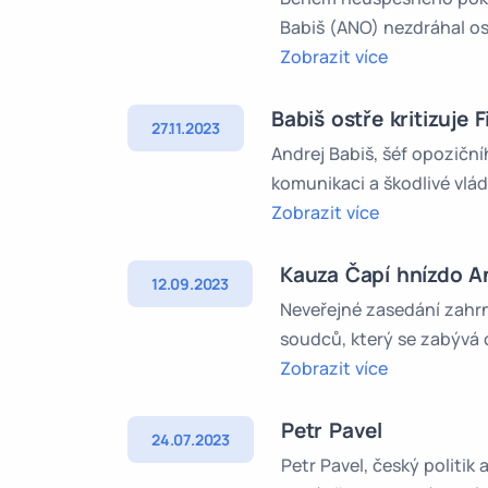
Babiš (ANO) nezdráhal os
Zobrazit více
Babiš ostře kritizuje 
27.11.2023
Andrej Babiš, šéf opozičn
komunikaci a škodlivé vlá
Zobrazit více
Kauza Čapí hnízdo A
12.09.2023
Neveřejné zasedání zahr
soudců, který se zabývá 
Zobrazit více
Petr Pavel
24.07.2023
Petr Pavel, český politik