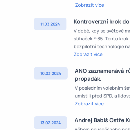
Zobrazit více
Kontroverzní krok do
11.03.2024
V době, kdy se světové m
stíhaček F-35. Tento krok 
bezpilotní technologie nab
Zobrazit více
ANO zaznamenává růs
10.03.2024
propadák.
V posledním volebním šet
umístili před SPD, a lid
Zobrazit více
Andrej Babiš Ostře Kr
13.02.2024
Během neúspěšného poku