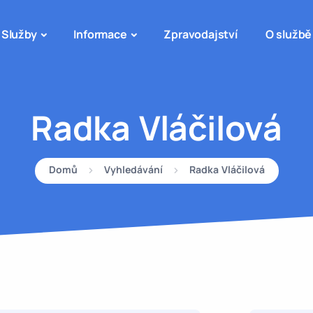
Služby
Informace
Zpravodajství
O službě
Radka Vláčilová
Domů
Vyhledávání
Radka Vláčilová