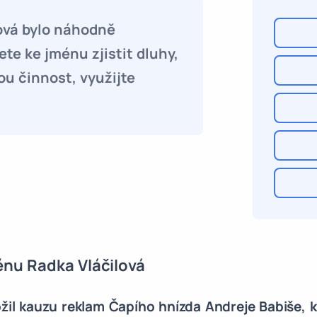
ová bylo náhodně
te ke jménu zjistit dluhy,
ou činnost, využijte
énu Radka Vláčilová
žil kauzu reklam Čapího hnízda Andreje Babiše, kr