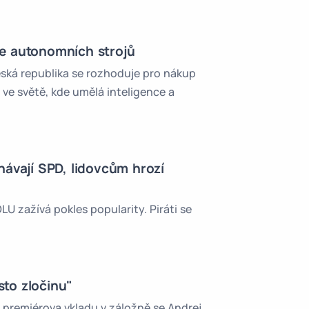
ře autonomních strojů
eská republika se rozhoduje pro nákup
 ve světě, kde umělá inteligence a
ávají SPD, lidovcům hrozí
 zažívá pokles popularity. Piráti se
sto zločinu"
remiérova vkladu v záložně se Andrej