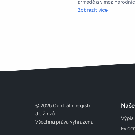
armádě a v mezinárodníc
Zobrazit více
Naše
© 2026 Centrální registr
dlužníků.
Výpis 
Všechna práva vyhrazena.
Evide