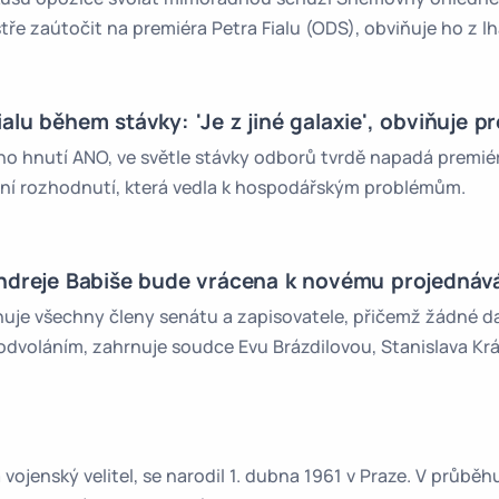
tře zaútočit na premiéra Petra Fialu (ODS), obviňuje ho z l
Fialu během stávky: 'Je z jiné galaxie', obviňuje 
ího hnutí ANO, ve světle stávky odborů tvrdě napadá premié
dní rozhodnutí, která vedla k hospodářským problémům.
ndreje Babiše bude vrácena k novému projednáv
nuje všechny členy senátu a zapisovatele, přičemž žádné d
odvoláním, zahrnuje soudce Evu Brázdilovou, Stanislava Krá
 a vojenský velitel, se narodil 1. dubna 1961 v Praze. V průb