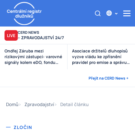
CERD NEWS
LIVE
– ZPRAVODAJSTVÍ 24/7
Ondřej Záruba mezi
Asociace držitelů dluhopisů
rizikovými zástupci: varovné
vyzve vládu ke zpřísnění
signály kolem eDO, fondu
pravidel pro emise a správu
Future X, DRFG a Finsideru
peněz investorů
Přejít na CERD News
Domů
Zpravodajství
Detail článku
ZLOČIN