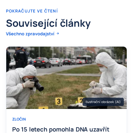
POKRAČUJTE VE ČTENÍ
Související články
Všechno zpravodajství
Ilustrační obrázek (AI)
ZLOČIN
Po 15 letech pomohla DNA uzavřít