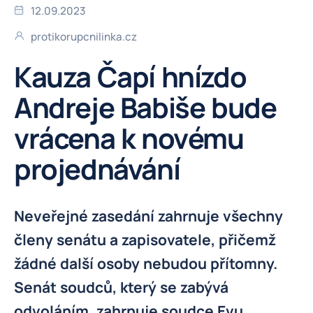
12.09.2023
protikorupcnilinka.cz
Kauza Čapí hnízdo
Andreje Babiše bude
vrácena k novému
projednávání
Neveřejné zasedání zahrnuje všechny
členy senátu a zapisovatele, přičemž
žádné další osoby nebudou přítomny.
Senát soudců, který se zabývá
odvoláním, zahrnuje soudce Evu