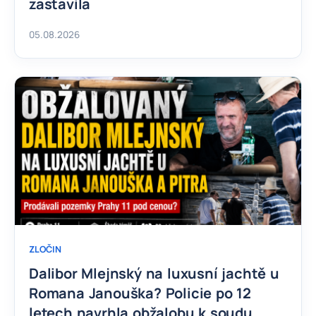
zastavila
05.08.2026
ZLOČIN
Dalibor Mlejnský na luxusní jachtě u
Romana Janouška? Policie po 12
letech navrhla obžalobu k soudu