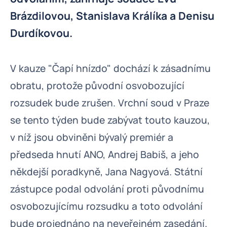
Brázdilovou, Stanislava Králíka a Denisu
Durdíkovou.
V kauze "Čapí hnízdo" dochází k zásadnímu
obratu, protože původní osvobozující
rozsudek bude zrušen. Vrchní soud v Praze
se tento týden bude zabývat touto kauzou,
v níž jsou obviněni bývalý premiér a
předseda hnutí ANO, Andrej Babiš, a jeho
někdejší poradkyně, Jana Nagyová. Státní
zástupce podal odvolání proti původnímu
osvobozujícímu rozsudku a toto odvolání
bude projednáno na neveřejném zasedání.