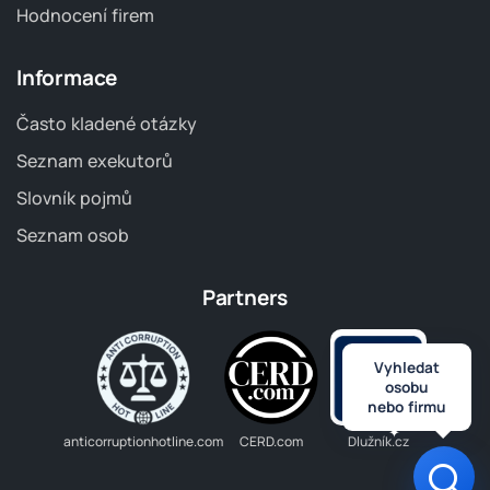
Hodnocení firem
Informace
Často kladené otázky
Seznam exekutorů
Slovník pojmů
Seznam osob
Partners
Vyhledat
osobu
nebo firmu
anticorruptionhotline.com
CERD.com
Dlužník.cz
Otev