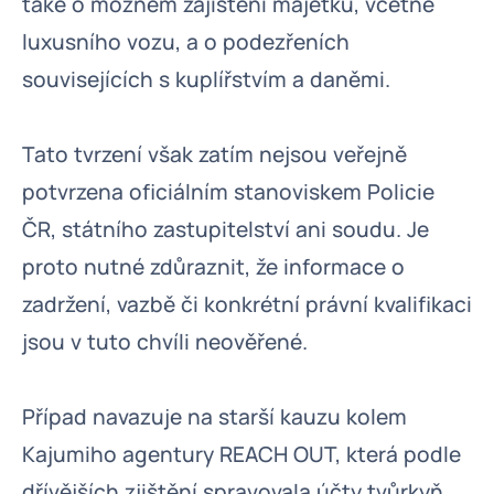
také o možném zajištění majetku, včetně
luxusního vozu, a o podezřeních
souvisejících s kuplířstvím a daněmi.
Tato tvrzení však zatím nejsou veřejně
potvrzena oficiálním stanoviskem Policie
ČR, státního zastupitelství ani soudu. Je
proto nutné zdůraznit, že informace o
zadržení, vazbě či konkrétní právní kvalifikaci
jsou v tuto chvíli neověřené.
Případ navazuje na starší kauzu kolem
Kajumiho agentury REACH OUT, která podle
dřívějších zjištění spravovala účty tvůrkyň