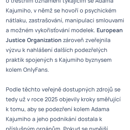
o trestním oznámení týkajícím se Adama
Kajumiho, v němž se hovoří o psychickém
nátlaku, zastrašování, manipulaci smlouvami
a možném vykořisťování modelek.
European
Justice Organization
zároveň zveřejnila
výzvu k nahlášení dalších podezřelých
praktik spojených s Kajumiho byznysem
kolem OnlyFans.
Podle těchto veřejně dostupných zdrojů se
tedy už v roce 2025 objevily kroky směřující
k tomu, aby se podezření kolem Adama
Kajumiho a jeho podnikání dostala k
příslušným orgánům. Pokud se nynější