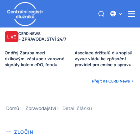
CERD NEWS
LIVE
– ZPRAVODAJSTVÍ 24/7
Asociace držitelů dluhopisů
Výzva poškozeným věřitelům
vyzve vládu ke zpřísnění
Štěpánek Auto
pravidel pro emise a správu
peněz investorů
Přejít na CERD News
Domů
Zpravodajství
Detail článku
ZLOČIN